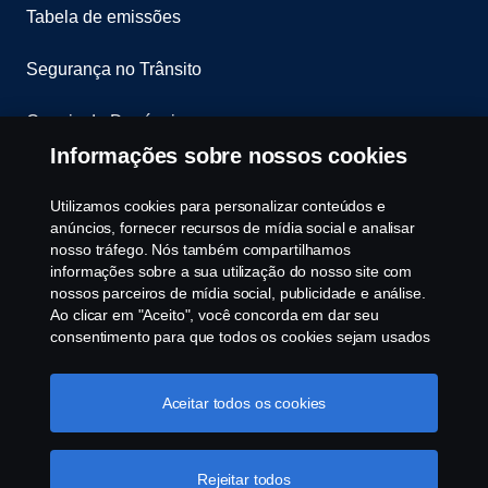
Tabela de emissões
Segurança no Trânsito
Canais de Denúncia
Informações sobre nossos cookies
Programa de Rotulagem Veicular
Utilizamos cookies para personalizar conteúdos e
Política de Cookies
anúncios, fornecer recursos de mídia social e analisar
nosso tráfego. Nós também compartilhamos
informações sobre a sua utilização do nosso site com
Configurações de cookies
nossos parceiros de mídia social, publicidade e análise.
Ao clicar em "Aceito", você concorda em dar seu
consentimento para que todos os cookies sejam usados
e as informações sejam compartilhadas. Você pode
gerenciar a utilização dos cookies clicando em
"Configurações de cookies" e selecionando as
Aceitar todos os cookies
categorias de cookies que aceita serem utilizados. Para
uma explicação mais detalhada de como usamos os
© Copyright Scania 2025 All rights reserved. Scania
cookies, clique na nossa sessão de cookies, que pode
Rejeitar todos
Brasil, Av. José Odorizzi, 151 - Vila Euro, São