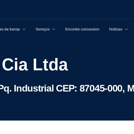
s de transporte
Serviços
Encontre concessionárias
Notícias
& Cia Ltda
Pq. Industrial CEP: 87045-000, 