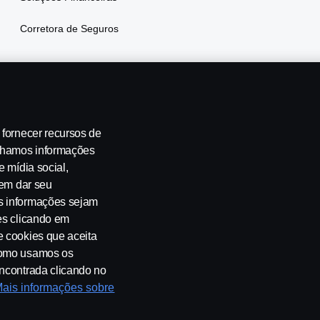
Corretora de Seguros
 fornecer recursos de
ilhamos informações
e mídia social,
 de emissões
Segurança no Trânsito
Canais de Denúncia
Pro
 em dar seu
s informações sejam
es clicando em
e cookies que aceita
 como usamos os
encontrada clicando no
ais informações sobre