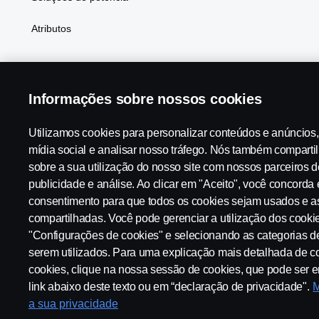
Atributos
Informações sobre nossos cookies
Scania in Your Region:
Brasil
Utilizamos cookies para personalizar conteúdos e anúncios,
mídia social e analisar nosso tráfego. Nós também compart
sobre a sua utilização do nosso site com nossos parceiros d
Aviso Legal
Declaração de Privacidade
Contato
Tabela
publicidade e análise. Ao clicar em "Aceito", você concorda
consentimento para que todos os cookies sejam usados e a
compartilhadas. Você pode gerenciar a utilização dos cooki
Configurações de cookies
"Configurações de cookies" e selecionando as categorias d
serem utilizados. Para uma explicação mais detalhada de
cookies, clique na nossa sessão de cookies, que pode ser 
link abaixo deste texto ou em “declaração de privacidade".
M
a sua privacidade