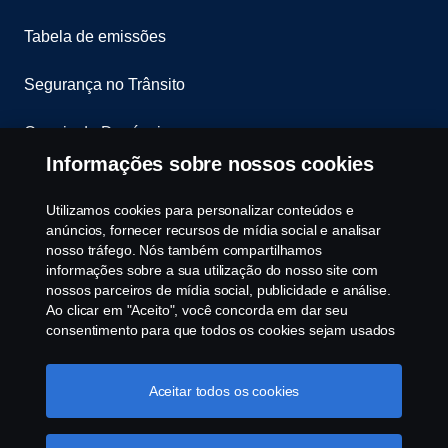
Tabela de emissões
Segurança no Trânsito
Canais de Denúncia
Informações sobre nossos cookies
Programa de Rotulagem Veicular
Utilizamos cookies para personalizar conteúdos e
Política de Cookies
anúncios, fornecer recursos de mídia social e analisar
nosso tráfego. Nós também compartilhamos
informações sobre a sua utilização do nosso site com
Configurações de cookies
nossos parceiros de mídia social, publicidade e análise.
Ao clicar em "Aceito", você concorda em dar seu
consentimento para que todos os cookies sejam usados
e as informações sejam compartilhadas. Você pode
gerenciar a utilização dos cookies clicando em
"Configurações de cookies" e selecionando as
Aceitar todos os cookies
categorias de cookies que aceita serem utilizados. Para
uma explicação mais detalhada de como usamos os
© Copyright Scania 2025 All rights reserved. Scania