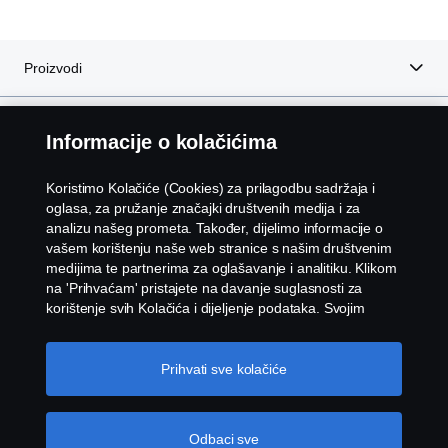
Proizvodi
Servisne usluge
Informacije o kolačićima
O Scaniji
Koristimo Kolačiće (Cookies) za prilagodbu sadržaja i
oglasa, za pružanje značajki društvenih medija i za
analizu našeg prometa. Također, dijelimo informacije o
vašem korištenju naše web stranice s našim društvenim
Scania in Your
Bosna I
medijima te partnerima za oglašavanje i analitiku. Klikom
Region:
Hercegovina
na 'Prihvaćam' pristajete na davanje suglasnosti za
korištenje svih Kolačića i dijeljenje podataka. Svojim
Kolačićima možete upravljati i klikom na 'Postavke
Kolačića' i odabirom kategorija koje želite prihvatiti. Za
detaljnije objašnjenje o tome kako koristimo Kolačiće,
Prihvati sve kolačiće
Pravna obavijest
posjetite naš odjeljak Kolačića koji možete pronaći klikom
na vezu ispod ovog teksta.
Više informacija o vašoj
Izjava o privatnosti
privatnosti
Odbaci sve