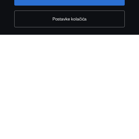
Kolačići
Postavke kolačića
Kontaktirajte nas
Whistleblowing
Postavke Kolačića
© Copyright Scania 2026 Sva prava zadržana.
Scania BH d.o.o., Rakovička cesta 180A, 71 215
Blažuj - Sarajevo, Tel: +387 33 776 330