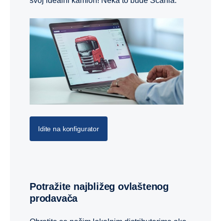
svoj idealni kamion! Neka to bude Scania.
Idite na konfigurator
Potražite najbližeg ovlaštenog
prodavača