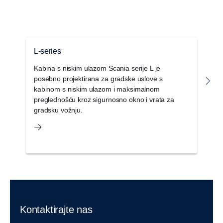
L-series
G
Kabina s niskim ulazom Scania serije L je
P
posebno projektirana za gradske uslove s
d
kabinom s niskim ulazom i maksimalnom
el
preglednošću kroz sigurnosno okno i vrata za
z
gradsku vožnju.
Kontaktirajte nas