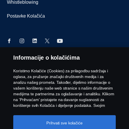
Whistleblowing
Postavke Kolačića
Informacije o kolačićima
© Copyright Scania 2026 Sva prava zadržana.
Scania BH d.o.o., Rakovička cesta 180A, 71 215
Koristimo Kolačiće (Cookies) za prilagodbu sadržaja i
Blažuj - Sarajevo, Tel: +387 33 776 330
oglasa, za pružanje značajki društvenih medija i za
analizu našeg prometa. Također, dijelimo informacije o
vašem korištenju naše web stranice s našim društvenim
medijima te partnerima za oglašavanje i analitiku. Klikom
na 'Prihvaćam' pristajete na davanje suglasnosti za
korištenje svih Kolačića i dijeljenje podataka. Svojim
Kolačićima možete upravljati i klikom na 'Postavke
Kolačića' i odabirom kategorija koje želite prihvatiti. Za
detaljnije objašnjenje o tome kako koristimo Kolačiće,
Prihvati sve kolačiće
posjetite naš odjeljak Kolačića koji možete pronaći klikom