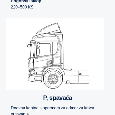
Pogonski sklop
220–500 KS
P, spavaća
Dnevna kabina s opremom za odmor za kraća
putovanja.