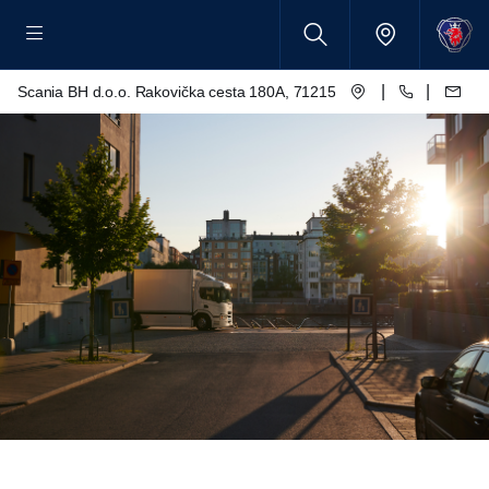
|
|
Scania BH d.o.o. Rakovička cesta 180A, 71215 Blažuj - Sarajevo