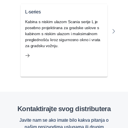
L-series
G se
Kabina s niskim ulazom Scania serije L je
Proi
posebno projektirana za gradske uslove s
Scani
kabinom s niskim ulazom i maksimalnom
komfo
preglednošću kroz sigurnosno okno i vrata
jedin
za gradsku vožnju.
prost
Kontaktirajte svog distributera
Javite nam se ako imate bilo kakva pitanja o
našim proizvodima uslugama ili drugim