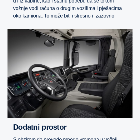
u i iz kabine, kao i stalnu potrebu da se tokom
vožnje vodi računa o drugim vozilima i pješacima
oko kamiona. To može biti i stresno i izazovno.
Dodatni prostor
S obzirom da provode mnogo vremena u vožnji,