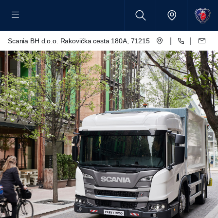
|
|
Scania BH d.o.o. Rakovička cesta 180A, 71215 Blažuj - Sarajevo