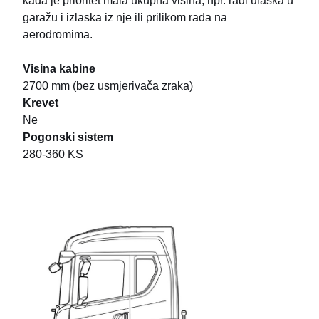
kada je prioritet mala ukupna visina, npr. radi ulaska u
garažu i izlaska iz nje ili prilikom rada na
aerodromima.
Visina kabine
2700 mm (bez usmjerivača zraka)
Krevet
Ne
Pogonski sistem
280-360 KS