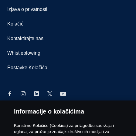
Izjava o privatnosti
Kolačići
Kontaktirajte nas
Whistleblowing
Postavke Kolačića
Informacije o kolačićima
© Copyright Scania 2026 Sva prava zadržana.
Scania BH d.o.o., Rakovička cesta 180A, 71 215
Koristimo Kolačiće (Cookies) za prilagodbu sadržaja i
Blažuj - Sarajevo, Tel: +387 33 776 330
oglasa, za pružanje značajki društvenih medija i za