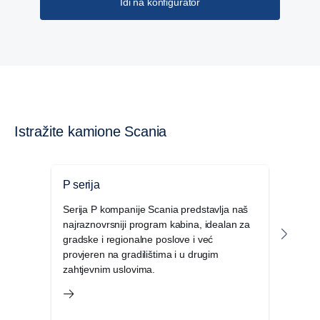
Idi na konfigurator
Istražite kamione Scania
P serija
G se
Serija P kompanije Scania predstavlja naš
Proi
najraznovrsniji program kabina, idealan za
Scani
gradske i regionalne poslove i već
komfo
provjeren na gradilištima i u drugim
jedin
zahtjevnim uslovima.
prost