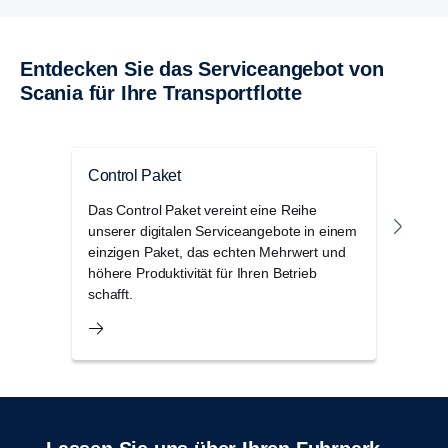
Entdecken Sie das Serviceangebot von
Scania für Ihre Transportflotte
Control Paket
Scan
Das Control Paket vereint eine Reihe
Die S
unserer digitalen Serviceangebote in einem
Haupt
einzigen Paket, das echten Mehrwert und
Ökos
höhere Produktivität für Ihren Betrieb
Pers
schafft.
im F