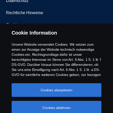
Datenschutz
Rechtliche Hinweise
Cookies
Cookie Information
Kontakt
Unsere Website verwendet Cookies. Wir setzen zum
Whistleblowing
einen zur Anzeige der Website technisch notwendige
Cookies ein. Rechtsgrundlage dafür ist unser
berechtigtes Interesse im Sinne von Art. 6 Abs. 1 S. 1 lit. f
Scania Cookie Richtlinie
DS-GVO. Darüber hinaus können Sie differenzieren, ob
Sie uns eine Einwilligung nach Art. 6 Abs. 1 S. 1 lit. a DS-
GVO für sämtliche weiteren Cookies geben, nur bezogen
auf bestimmte Cookie-Arten oder gar keine Einwilligung.
Diese Einwilligung ist freiwillig und kann jederzeit mit
Zukunftswirkung widerrufen werden. Unsere Anbieter
Cookies akzeptieren
verarbeiten Ihre personenbezogenen Daten auch in den
USA. Eine Datenübermittlung an Unternehmen in den
© Copyright Scania 2026 | Alle Rechte vorbehalten.
USA erfolgt auf der Grundlage eines
Cookies ablehnen
Scania Österreich Ges.m.b.H., Johann-Steinböck-
Angemessenheitsbeschlusses der Europäischen