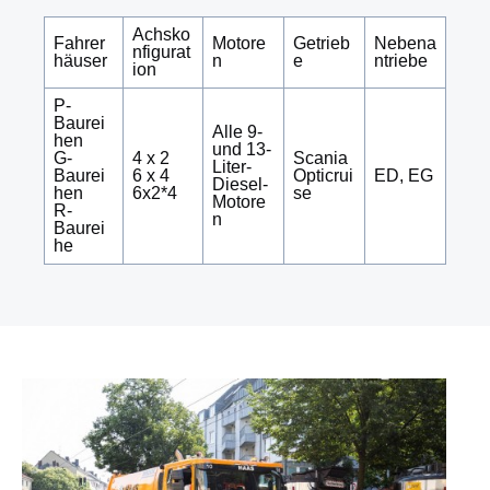
Achsko
Fahrer
Motore
Getrieb
Nebena
nfigurat
häuser
n
e
ntriebe
ion
P-
Baurei
Alle 9-
hen
und 13-
G-
4 x 2
Scania
Liter-
Baurei
6 x 4
Opticrui
ED, EG
Diesel-
hen
6x2*4
se
Motore
R-
n
Baurei
he