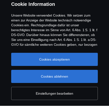
Cookie Information
Kontakt
Unsere Website verwendet Cookies. Wir setzen zum
Whistleblowing
einen zur Anzeige der Website technisch notwendige
Cookies ein. Rechtsgrundlage dafür ist unser
berechtigtes Interesse im Sinne von Art. 6 Abs. 1 S. 1 lit. f
Scania Cookie Richtlinie
DS-GVO. Darüber hinaus können Sie differenzieren, ob
Sie uns eine Einwilligung nach Art. 6 Abs. 1 S. 1 lit. a DS-
GVO für sämtliche weiteren Cookies geben, nur bezogen
auf bestimmte Cookie-Arten oder gar keine Einwilligung.
Diese Einwilligung ist freiwillig und kann jederzeit mit
Zukunftswirkung widerrufen werden. Unsere Anbieter
Cookies akzeptieren
verarbeiten Ihre personenbezogenen Daten auch in den
USA. Eine Datenübermittlung an Unternehmen in den
© Copyright Scania 2026 | Alle Rechte vorbehalten.
USA erfolgt auf der Grundlage eines
Cookies ablehnen
Scania Österreich Ges.m.b.H., Johann-Steinböck-
Angemessenheitsbeschlusses der Europäischen
Straße 4, 2345 Brunn am Gebirge, Tel. +43 5
Kommission im Sinne von Art. 45 Abs. 3 DS-GVO, worin
72264 10 200, Fax +43 5 72264 10 990
festgelegt wurde, dass in den USA ein angemessenes
Schutzniveau vorhanden ist. Informationen über uns
Einstellungen bearbeiten
finden Sie im
Impressum
. Für weitere Informationen zu
den von uns verwendeten Cookies öffnen Sie gerne
unseren
Datenschutzhinweis
Cookie policy