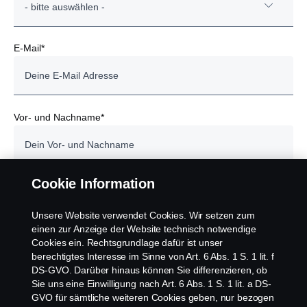
- bitte auswählen -
Scania Brunn
Scania Götzis
0 - 1 Jahre
E-Mail*
Scania Haag (OÖ)
1 -3 Jahre
Scania Haid
> 3 Jahre
Vor- und Nachname*
Scania Inzing
Scania Kalsdorf
Cookie Information
* Pflichtfeld
Datenschutz
Scania Kirchbichl
Unsere Website verwendet Cookies. Wir setzen zum
Gerne kommen wir unserer gesetzlichen Informationspflicht
einen zur Anzeige der Website technisch notwendige
hinsichtlich der Verarbeitung Ihrer personenbezogenen Daten
nach. Diesen Datenschutzhinweis können Sie
Cookies ein. Rechtsgrundlage dafür ist unser
Scania Puch/Urstein
unter
www.scania.at/datenschutz
abrufen. Auf Wunsch stellen
berechtigtes Interesse im Sinne von Art. 6 Abs. 1 S. 1 lit. f
wir Ihnen diesen auch gerne in schriftlicher Form kostenlos zur
DS-GVO. Darüber hinaus können Sie differenzieren, ob
Verfügung.
Scania St. Pölten
Sie uns eine Einwilligung nach Art. 6 Abs. 1 S. 1 lit. a DS-
GVO für sämtliche weiteren Cookies geben, nur bezogen
Mir wurde der Datenschutzhinweis zur Verfügung gestellt