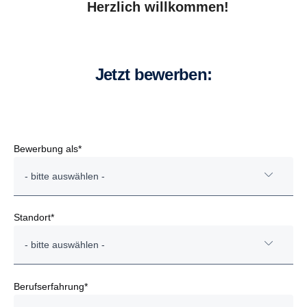
Herzlich willkommen!
Jetzt bewerben:
Bewerbung als*
- bitte auswählen -
Lehrling Mechaniker:in für Nutzfahrzeuge
Standort*
- bitte auswählen -
Mechaniker:in für Nutzfahrzeuge
Scania Bad Fischau
Berufserfahrung*