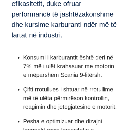
efikasitetit, duke ofruar
performancë të jashtëzakonshme
dhe kursime karburanti ndër më të
lartat në industri.
Konsumi i karburantit është deri në
7% më i ulët krahasuar me motorin
e mëparshëm Scania 9-litërsh.
Çifti rrotullues i shtuar në rrotullime
më të ulëta përmirëson kontrollin,
reagimin dhe jetëgjatësinë e motorit.
Pesha e optimizuar dhe dizajni
kompakt rrisin kapacitetin e