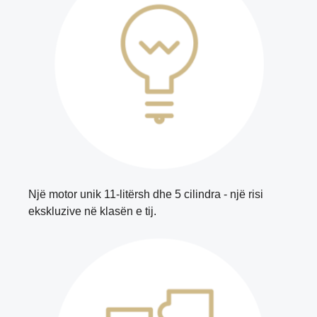
Një motor unik 11-litërsh dhe 5 cilindra - një risi
ekskluzive në klasën e tij.