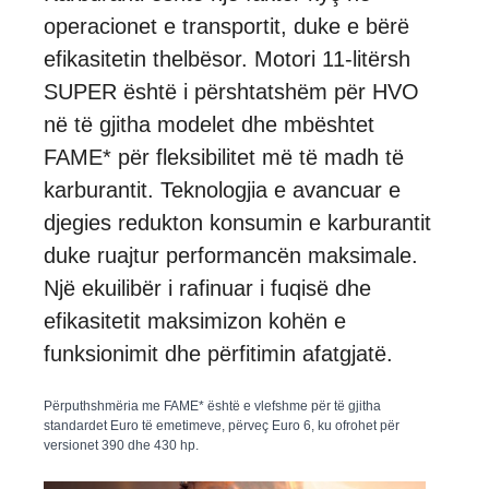
operacionet e transportit, duke e bërë
efikasitetin thelbësor. Motori 11-litërsh
SUPER është i përshtatshëm për HVO
në të gjitha modelet dhe mbështet
FAME* për fleksibilitet më të madh të
karburantit. Teknologjia e avancuar e
djegies redukton konsumin e karburantit
duke ruajtur performancën maksimale.
Një ekuilibër i rafinuar i fuqisë dhe
efikasitetit maksimizon kohën e
funksionimit dhe përfitimin afatgjatë.
Përputhshmëria me FAME* është e vlefshme për të gjitha
standardet Euro të emetimeve, përveç Euro 6, ku ofrohet për
versionet 390 dhe 430 hp.