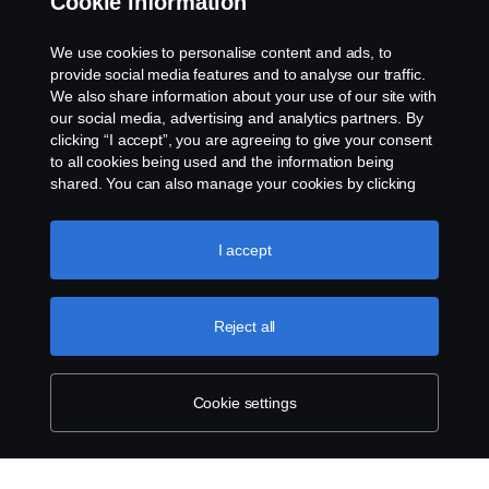
Cookie information
to see this content.
We use cookies to personalise content and ads, to
provide social media features and to analyse our traffic.
Cookie settings
We also share information about your use of our site with
our social media, advertising and analytics partners. By
clicking “I accept”, you are agreeing to give your consent
Cookie policy link
to all cookies being used and the information being
shared. You can also manage your cookies by clicking
the “Cookie settings” and selecting the categories you’d
like to accept. For a more detailed explanation of how we
use cookies, please visit our cookies section, which you
I accept
Kthehuni në krye
can find by clicking the link below this text.
Cookie policy
Reject all
Products
Cookie settings
Services
About Scania