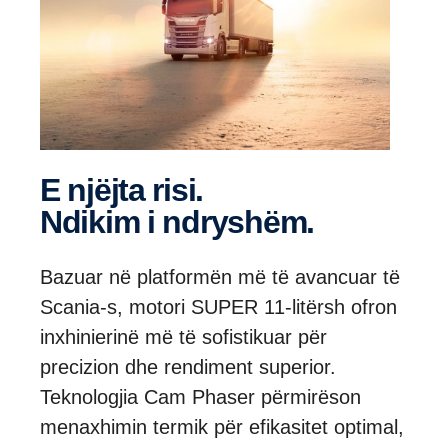
E njëjta risi.
Ndikim i ndryshëm.
Bazuar në platformën më të avancuar të
Scania-s, motori SUPER 11-litërsh ofron
inxhinierinë më të sofistikuar për
precizion dhe rendiment superior.
Teknologjia Cam Phaser përmirëson
menaxhimin termik për efikasitet optimal,