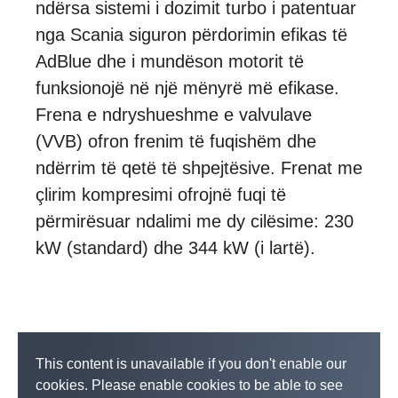
ndërsa sistemi i dozimit turbo i patentuar
nga Scania siguron përdorimin efikas të
AdBlue dhe i mundëson motorit të
funksionojë në një mënyrë më efikase.
Frena e ndryshueshme e valvulave
(VVB) ofron frenim të fuqishëm dhe
ndërrim të qetë të shpejtësive. Frenat me
çlirim kompresimi ofrojnë fuqi të
përmirësuar ndalimi me dy cilësime: 230
kW (standard) dhe 344 kW (i lartë).
This content is unavailable if you don't enable our
cookies. Please enable cookies to be able to see