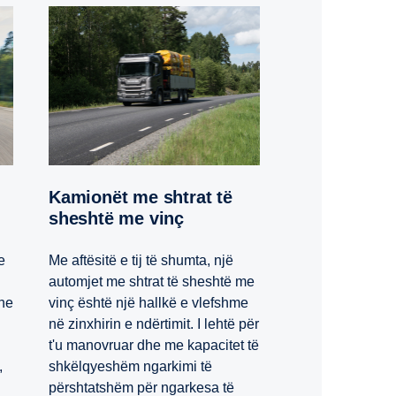
Kamionët me shtrat të
sheshtë me vinç
e
Me aftësitë e tij të shumta, një
automjet me shtrat të sheshtë me
dhe
vinç është një hallkë e vlefshme
në zinxhirin e ndërtimit. I lehtë për
t'u manovruar dhe me kapacitet të
,
shkëlqyeshëm ngarkimi të
përshtatshëm për ngarkesa të