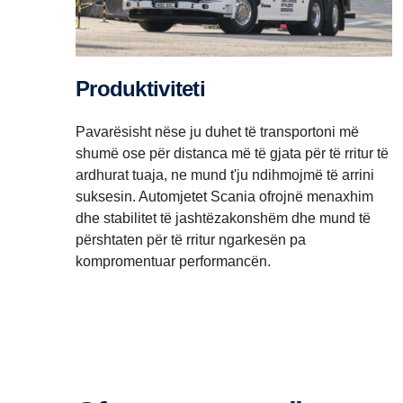
Produktiviteti
Pavarësisht nëse ju duhet të transportoni më
shumë ose për distanca më të gjata për të rritur të
ardhurat tuaja, ne mund t'ju ndihmojmë të arrini
suksesin. Automjetet Scania ofrojnë menaxhim
dhe stabilitet të jashtëzakonshëm dhe mund të
përshtaten për të rritur ngarkesën pa
kompromentuar performancën.