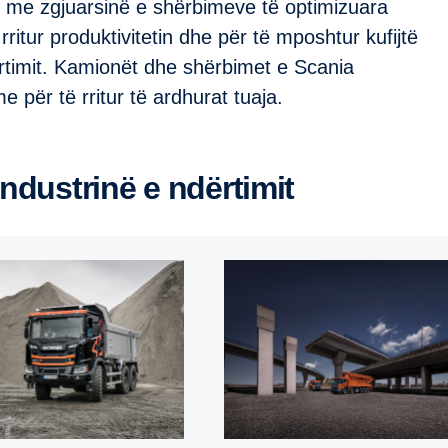
e me zgjuarsinë e shërbimeve të optimizuara
rritur produktivitetin dhe për të mposhtur kufijtë
rtimit. Kamionët dhe shërbimet e Scania
me për të rritur të ardhurat tuaja.
industrinë e ndërtimit