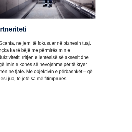
artneriteti
Scania, ne jemi të fokusuar në biznesin tuaj.
thçka ka të bëjë me përmirësimin e
uktivitetit, rritjen e lehtësisë së aksesit dhe
gëlimin e kohës së nevojshme për të kryer
rën në fjalë. Me objektivin e përbashkët – që
esi juaj të jetë sa më fitimprurës.