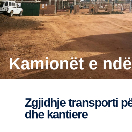
Kamionët e ndë
Zgjidhje transporti për aktivitete në ndërtim
dhe kantiere