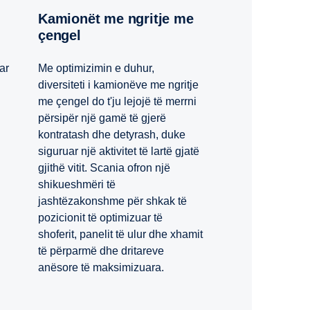
Kamionët me ngritje me
çengel
Me optimizimin e duhur,
uar
diversiteti i kamionëve me ngritje
me çengel do t'ju lejojë të merrni
përsipër një gamë të gjerë
kontratash dhe detyrash, duke
siguruar një aktivitet të lartë gjatë
gjithë vitit. Scania ofron një
shikueshmëri të
jashtëzakonshme për shkak të
pozicionit të optimizuar të
shoferit, panelit të ulur dhe xhamit
të përparmë dhe dritareve
anësore të maksimizuara.