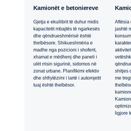
Kamionët e betoniereve
Kami
Gjetja e ekuilibrit të duhur midis
Aftësia 
kapacitetit mbajtës të ngarkesës
jashtë r
dhe qëndrueshmërisë është
konsumi
thelbësore. Shikueshmëria e
karakte
madhe nga pozicioni i shoferit,
aktivit
xhamat e mëdhenj dhe paneli i
vetëshk
ulët rrisin sigurinë, sidomos në
qëndrue
zonat urbane. Planifikimi efektiv
shitjes 
dhe shfrytëzimi i lartë i automjetit
me tregt
tuaj është thelbësor.
thelbëso
kamion
Kamion
optimiz
ligjore 