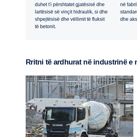
duhet t'i përshtatet gjatësisë dhe
në fabr
lartësisë së vinçit hidraulik, si dhe
standard
shpejtësisë dhe vëllimit të fluksit
dhe aks
të betonit.
Rritni të ardhurat në industrinë e 