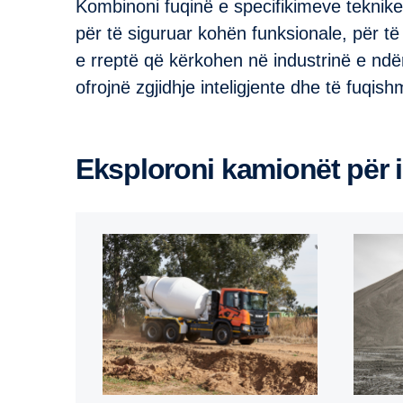
Kombinoni fuqinë e specifikimeve teknik
për të siguruar kohën funksionale, për të 
e rreptë që kërkohen në industrinë e ndë
ofrojnë zgjidhje inteligjente dhe të fuqish
Eksploroni kamionët për 