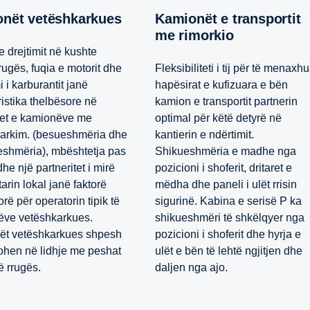
onët vetëshkarkues
Kamionët e transportit
me rimorkio
e drejtimit në kushte
rugës, fuqia e motorit dhe
Fleksibiliteti i tij për të menaxh
 i karburantit janë
hapësirat e kufizuara e bën
ristika thelbësore në
kamion e transportit partnerin
etet e kamionëve me
optimal për këtë detyrë në
arkim. (besueshmëria dhe
kantierin e ndërtimit.
shmëria), mbështetja pas
Shikueshmëria e madhe nga
dhe një partneritet i mirë
pozicioni i shoferit, dritaret e
arin lokal janë faktorë
mëdha dhe paneli i ulët rrisin
rë për operatorin tipik të
sigurinë. Kabina e serisë P ka
ëve vetëshkarkues.
shikueshmëri të shkëlqyer nga
ët vetëshkarkues shpesh
pozicioni i shoferit dhe hyrja e
ohen në lidhje me peshat
ulët e bën të lehtë ngjitjen dhe
të rrugës.
daljen nga ajo.