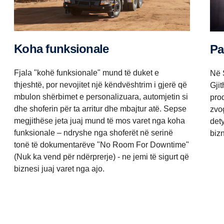
Koha funksionale
P
Fjala "kohë funksionale" mund të duket e
Në 
thjeshtë, por nevojitet një këndvështrim i gjerë që
Gji
mbulon shërbimet e personalizuara, automjetin si
prod
dhe shoferin për ta arritur dhe mbajtur atë. Sepse
zvo
megjithëse jeta juaj mund të mos varet nga koha
dety
funksionale – ndryshe nga shoferët në serinë
bizn
tonë të dokumentarëve "No Room For Downtime"
(Nuk ka vend për ndërprerje) - ne jemi të sigurt që
biznesi juaj varet nga ajo.