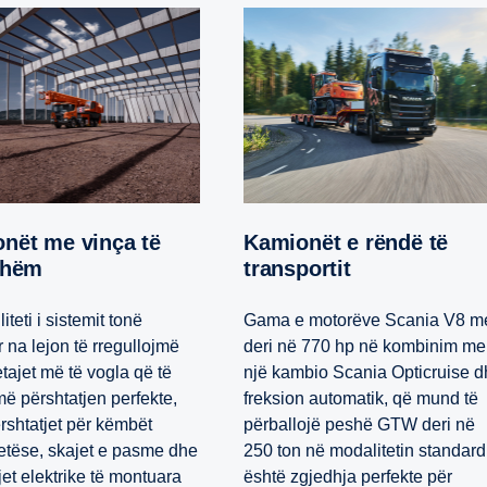
Kamionët e rëndë të
shëm
transportit
liteti i sistemit tonë
Gama e motorëve Scania V8 m
 na lejon të rregullojmë
deri në 770 hp në kombinim me
tajet më të vogla që të
një kambio Scania Opticruise 
më përshtatjen perfekte,
freksion automatik, që mund të
ërshtatjet për këmbët
përballojë peshë GTW deri në
tëse, skajet e pasme dhe
250 ton në modalitetin standard
jet elektrike të montuara
është zgjedhja perfekte për