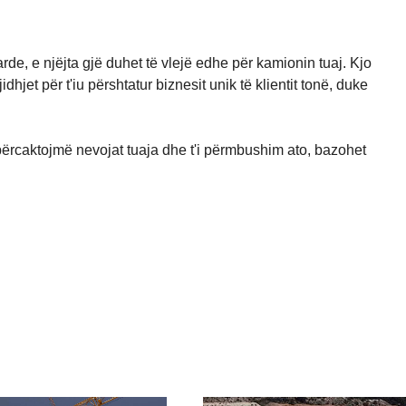
rde, e njëjta gjë duhet të vlejë edhe për kamionin tuaj. Kjo
hjet për t'iu përshtatur biznesit unik të klientit tonë, duke
 përcaktojmë nevojat tuaja dhe t'i përmbushim ato, bazohet