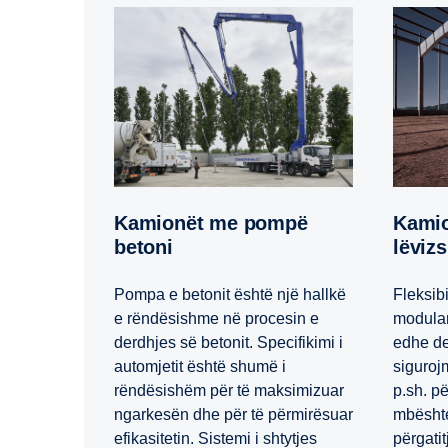
Kamionët me pompë
Kamionët me vinça të
betoni
lëviz
Pompa e betonit është një hallkë
Fleksibi
e rëndësishme në procesin e
modular
derdhjes së betonit. Specifikimi i
edhe de
automjetit është shumë i
siguroj
rëndësishëm për të maksimizuar
p.sh. p
ngarkesën dhe për të përmirësuar
mbështe
efikasitetin. Sistemi i shtytjes
përgatit