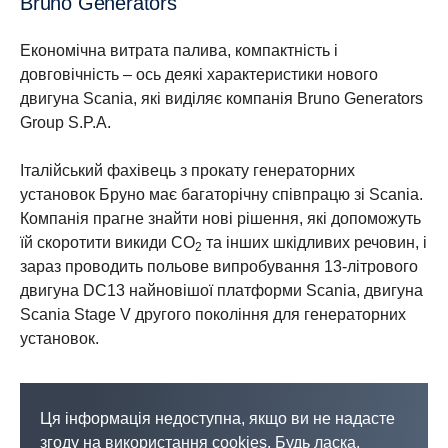
Bruno Generators
Економічна витрата палива, компактність і
довговічність – ось деякі характеристики нового
двигуна Scania, які виділяє компанія Bruno Generators
Group S.P.A.
Італійський фахівець з прокату генераторних
установок Бруно має багаторічну співпрацю зі Scania.
Компанія прагне знайти нові рішення, які допоможуть
їй скоротити викиди CO
та інших шкідливих речовин, і
2
зараз проводить польове випробування 13-літрового
двигуна DC13 найновішої платформи Scania, двигуна
Scania Stage V другого покоління для генераторних
установок.
Ця інформація недоступна, якщо ви не надасте
згоду на використання cookies. Будь ласка,