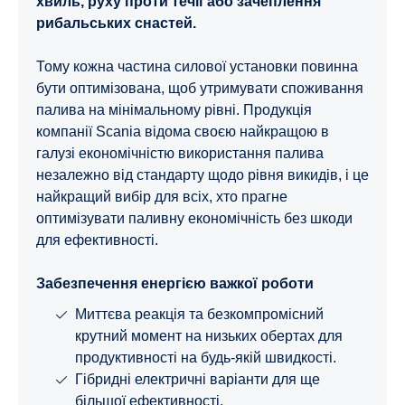
хвиль, руху проти течії або зачеплення
рибальських снастей.
Тому кожна частина силової установки повинна
бути оптимізована, щоб утримувати споживання
палива на мінімальному рівні. Продукція
компанії Scania відома своєю найкращою в
галузі економічністю використання палива
незалежно від стандарту щодо рівня викидів, і це
найкращий вибір для всіх, хто прагне
оптимізувати паливну економічність без шкоди
для ефективності.
Забезпечення енергією важкої роботи
Миттєва реакція та безкомпромісний
крутний момент на низьких обертах для
продуктивності на будь-якій швидкості.
Гібридні електричні варіанти для ще
більшої ефективності.