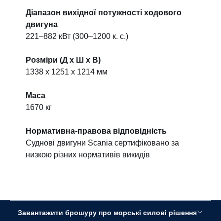
Діапазон вихідної потужності ходового
двигуна
221–882 кВт (300–1200 к. с.)
Розміри (Д x Ш x В)
1338 x 1251 x 1214 мм
Маса
1670 кг
Нормативна-правова відповідність
Суднові двигуни Scania сертифіковано за
низкою різних нормативів викидів
Завантажити брошуру про морські силові рішення