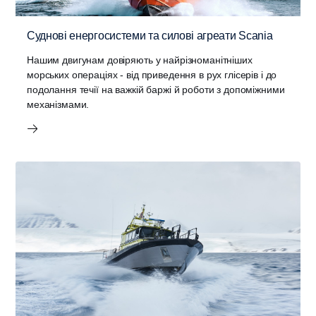
Суднові енергосистеми та силові агреати Scania
Нашим двигунам довіряють у найрізноманітніших
морських операціях - від приведення в рух глісерів і до
подолання течії на важкій баржі й роботи з допоміжними
механізмами.