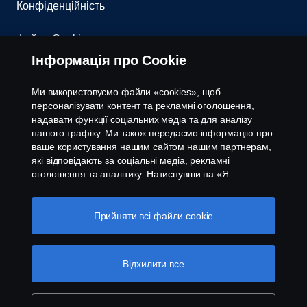
Конфіденційність
Файли Cookies
Інформація про Cookie
Контакти
Ми використовуємо файли «cookies», щоб
Система повідомлення про порушення
персоналізувати контент та рекламні оголошення,
надавати функції соціальних медіа та для аналізу
нашого трафіку. Ми також передаємо інформацію про
Налаштування cookies
ваше користування нашим сайтом нашим партнерам,
які відповідають за соціальні медіа, рекламні
оголошення та аналітику. Натиснувши на «Я
приймаю», ви погоджуєтесь з тим, що надаєте свою
згоду на використання всіх файлів cookies та на
передачу інформації. Ви також можете керувати
Прийняти всі файли сookie
вашими «cookies», натиснувши «Налаштування
файлів cookies» та обравши категорії, які ви хочете
© Copyright Scania 2026 All rights reserved. Scania
прийняти. Для більш детальної інформації про те, як
Відхилити все
CV AB (publ). ТОВ "Сканія Україна", 08004,
ми використовуємо файли cookie, відвідайте сторінку
Київська область, Бучанський район, с.Калинівка,
про cookie на нашому сайті, натиснувши на посилання
вул. Київська 37; тел.+380 44 363-0-363
під цим текстом.
Cookie policy