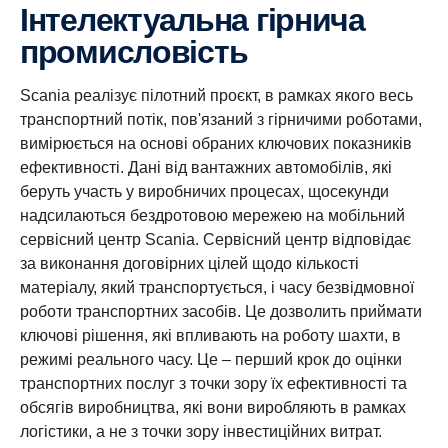
Інтелектуальна гірнича
промисловість
Scania реалізує пілотний проєкт, в рамках якого весь
транспортний потік, пов'язаний з гірничими роботами,
вимірюється на основі обраних ключових показників
ефективності. Дані від вантажних автомобілів, які
беруть участь у виробничих процесах, щосекунди
надсилаються бездротовою мережею на мобільний
сервісний центр Scania. Сервісний центр відповідає
за виконання договірних цілей щодо кількості
матеріалу, який транспортується, і часу безвідмовної
роботи транспортних засобів. Це дозволить приймати
ключові рішення, які впливають на роботу шахти, в
режимі реального часу. Це – перший крок до оцінки
транспортних послуг з точки зору їх ефективності та
Безпека є ключовими елементом транспортних
обсягів виробництва, які вони виробляють в рамках
Паливна ефективність
Безперебійна робота
Силові агрегати
Електрифікація
засобів Scania
логістики, а не з точки зору інвестиційних витрат.