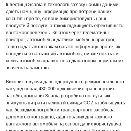
Інвестиції Scania в технології зв'язку і обмін даними
дають нам цінну інформацію про потреби наших
клієнтів і про те, як вони використовують наші
продукти й послуги, а також підвищують ефективність
вантажоперевезень. Зв'язок через телематичні
пристрої, автомобільні датчики, мобільні пристрої,
тощо надає автопаркам багато інформації про те, як
поводиться вантажний автомобіль, і може показати,
коли автомобіль працює поза діапазоном нормальних
значень параметрів.
Використовуючи дані, одержувані в режимі реального
часу від понад 430 000 підключених транспортних
засобів, компанія Scania розробила послуги, які
знижують витрати палива й викиди CO2 та збільшують
час безвідмовної роботи транспортного засобу, за
допомогою контрактів, адаптованих для кожного
вантажного автомобіля на основі даних користувача,
одержуваних в режимі реального часу. Результатом