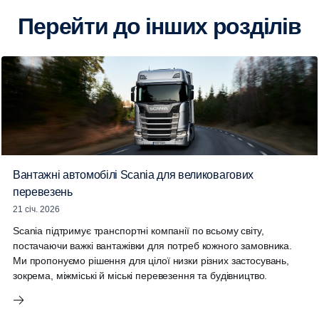
фізичних осіб-підприємців"
Перейти до інших розділів
ДОНБАСЬКА ФІЛІЯ
ТОВАРИСТВА З
ОБМЕЖЕНОЮ
ВІДПОВІДАЛЬНІСТЮ
З ІНОЗЕМНИМИ
ІНВЕСТИЦІЯМИ
СКАНІЯ УКРАЇНА. Код
Дані про відокремлені підрозділи
ЄДРПОУ
юридичної особи
ВП:39605176.
Місцезнаходження
ВП: 84300, Донецька
обл., місто
Краматорськ, ВУЛИЦЯ
Вантажні автомобілі Scania для великовагових
ОЛЕКСИ ТИХОГО,
будинок 6М
перевезень
21 січ. 2026
КИЇВСЬКА ФІЛІЯ
ТОВАРИСТВА З
Scania підтримує транспортні компанії по всьому світу,
ОБМЕЖЕНОЮ
ВІДПОВІДАЛЬНІСТЮ
постачаючи важкі вантажівки для потреб кожного замовника.
З ІНОЗЕМНИМИ
Ми пропонуємо рішення для цілої низки різних застосувань,
ІНВЕСТИЦІЯМИ
зокрема, міжміські й міські перевезення та будівництво.
СКАНІЯ УКРАЇНА. Код
Дані про відокремлені підрозділи
ЄДРПОУ ВП:
юридичної особи
39605185.
Місцезнаходження