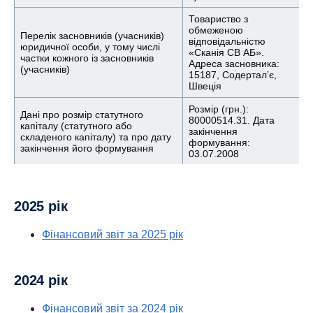
Товариство з
обмеженою
Перелік засновників (учасників)
відповідальністю
юридичної особи, у тому числі
«Сканія СВ АБ».
частки кожного із засновників
Адреса засновника:
(учасників)
15187, Содертал’є,
Швеція
Розмір (грн.):
Дані про розмір статутного
80000514.31. Дата
капіталу (статутного або
закінчення
складеного капіталу) та про дату
формування:
закінчення його формування
03.07.2008
Код КВЕД 45.11
Торгівля
автомобілями та
2025 рік
Види діяльності
легковими
автотранспортними
засобами;
Фінансовий звіт за 2025 рік
Код КВЕД 45.19
Торгівля іншими
Види діяльності
2024 рік
автотранспортними
засобами (основний);
Фінансовий звіт за 2024 рік
Код КВЕД 45.20