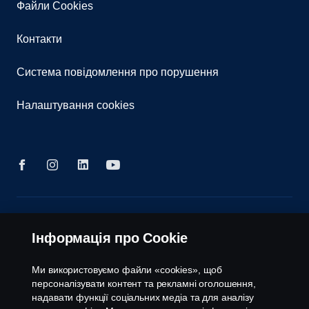
Файли Cookies
Контакти
Система повідомлення про порушення
Налаштування cookies
© Copyright Scania 2026 All rights reserved. Scania
CV AB (publ). ТОВ "Сканія Україна", 08004,
Інформація про Cookie
Київська область, Бучанський район, с.Калинівка,
вул. Київська 37; тел.+380 44 363-0-363
Ми використовуємо файли «cookies», щоб
персоналізувати контент та рекламні оголошення,
надавати функції соціальних медіа та для аналізу