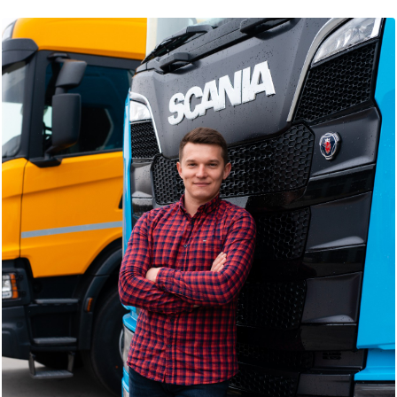
ВП: 08004, Київська
обл., Бучанський
район, село
Калинівка, ВУЛИЦЯ
КИЇВСЬКА, будинок 37
ЛЬВІВСЬКА ФІЛІЯ
ТОВАРИСТВА З
ОБМЕЖЕНОЮ
ВІДПОВІДАЛЬНІСТЮ
З ІНОЗЕМНИМИ
ІНВЕСТИЦІЯМИ
СКАНІЯ УКРАЇНА. Код
Дані про відокремлені підрозділи
ЄДРПОУ ВП:
юридичної особи
39605190.Місцезнахо
дження ВП: 81085,
Львівська обл.,
Яворівський район,
село Рясне-Руське,
ВУЛИЦЯ КІЛЬЦЕВА,
будинок 1
ОДЕСЬКА ФІЛІЯ
ТОВАРИСТВА З
ОБМЕЖЕНОЮ
ВІДПОВІДАЛЬНІСТЮ
З ІНОЗЕМНИМИ
ІНВЕСТИЦІЯМИ