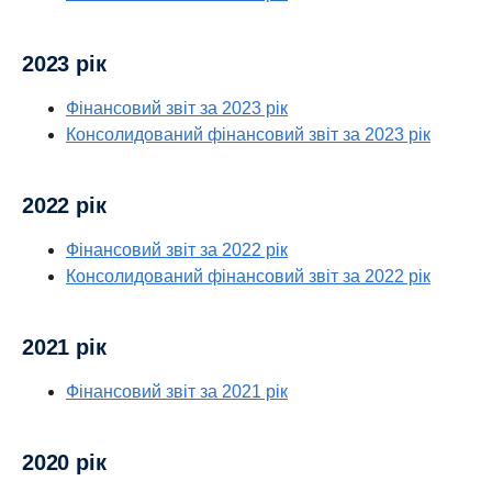
Технічне
обслуговування та
Види діяльності
ремонт
2023 рік
автотранспортних
засобів;
Фінансовий звіт за 2023 рік
Код КВЕД 45.31
Консолидований фінансовий звіт за 2023 рік
Оптова торгівля
деталями та
Види діяльності
приладдям для
автотранспортних
2022 рік
засобів;
Код КВЕД 68.20
Фінансовий звіт за 2022 рік
Надання в оренду й
Консолидований фінансовий звіт за 2022 рік
експлуатацію
Види діяльності
власного чи
орендованого
нерухомого майна;
2021 рік
Код КВЕД 77.12
Види діяльності
Надання в оренду
Фінансовий звіт за 2021 рік
вантажних автомобілів
Один учасник,
Відомості про органи управління
2020 рік
генеральний
юридичної особи
директор, дирекція