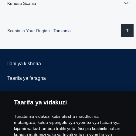
Kuhusu Scania
Scania in Your Region:
Tanzania
Ilani ya kisheria
Taarifa ya faragha
Vidakuzi
Taarifa ya vidakuzi
Wasiliana nasi
Tunatumia vidakuzi kubinafsisha maudhui na
Whistleblowing
matangazo, kutoa vipengele vya vyombo vya habari vya
kijamii na kuchambua trafiki yetu. Sisi pia kushiriki habari
kuhusu matumizi yako ya tovuti yetu na vyombo vya