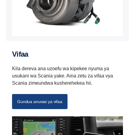
Vifaa
Kila dereva ana uzoefu wa kipekee nyuma ya
usukani wa Scania yake. Aina zetu za vifaa vya
Scania zimeundwa kusherehekea hii.
Gundua anuwai ya vifaa