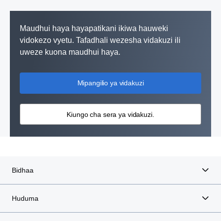
Maudhui haya hayapatikani ikiwa hauweki
vidokezo vyetu. Tafadhali wezesha vidakuzi ili
uweze kuona maudhui haya.
Mipangilio ya vidakuzi
Kiungo cha sera ya vidakuzi.
Bidhaa
Huduma