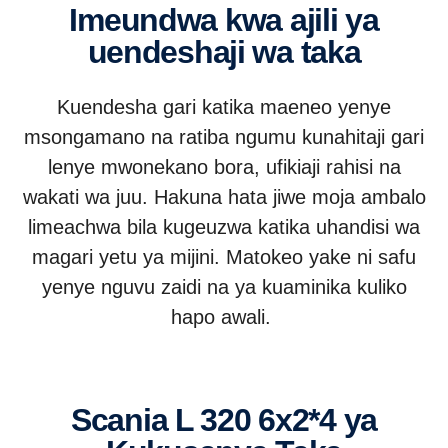
Imeundwa kwa ajili ya
uendeshaji wa taka
Kuendesha gari katika maeneo yenye
msongamano na ratiba ngumu kunahitaji gari
lenye mwonekano bora, ufikiaji rahisi na
wakati wa juu. Hakuna hata jiwe moja ambalo
limeachwa bila kugeuzwa katika uhandisi wa
magari yetu ya mijini. Matokeo yake ni safu
yenye nguvu zaidi na ya kuaminika kuliko
hapo awali.
Scania L 320 6x2*4 ya