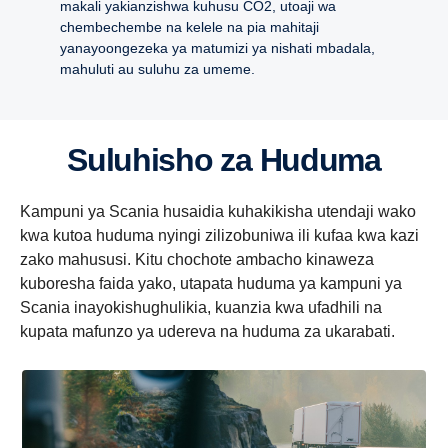
makali yakianzishwa kuhusu CO2, utoaji wa
chembechembe na kelele na pia mahitaji
yanayoongezeka ya matumizi ya nishati mbadala,
mahuluti au suluhu za umeme.
Suluhisho za Huduma
Kampuni ya Scania husaidia kuhakikisha utendaji wako
kwa kutoa huduma nyingi zilizobuniwa ili kufaa kwa kazi
zako mahususi. Kitu chochote ambacho kinaweza
kuboresha faida yako, utapata huduma ya kampuni ya
Scania inayokishughulikia, kuanzia kwa ufadhili na
kupata mafunzo ya udereva na huduma za ukarabati.