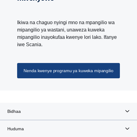
Ikiwa na chaguo nyingi mno na mpangilio wa
mipangilio ya wastani, unaweza kuweka
mipangilio inayokufaa kwenye lori lako. Ifanye
iwe Scania.
Nenda kwenye programu ya kuweka mipangilio
Bidhaa
Huduma