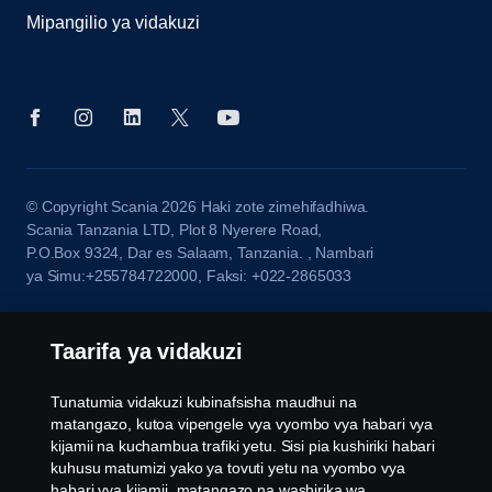
Mipangilio ya vidakuzi
© Copyright Scania 2026 Haki zote zimehifadhiwa.
Scania Tanzania LTD, Plot 8 Nyerere Road,
P.O.Box 9324, Dar es Salaam, Tanzania. , Nambari
ya Simu:+255784722000, Faksi: +022-2865033
Taarifa ya vidakuzi
Tunatumia vidakuzi kubinafsisha maudhui na
matangazo, kutoa vipengele vya vyombo vya habari vya
kijamii na kuchambua trafiki yetu. Sisi pia kushiriki habari
kuhusu matumizi yako ya tovuti yetu na vyombo vya
habari vya kijamii, matangazo na washirika wa