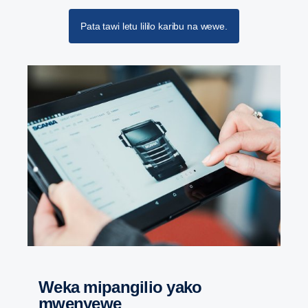
Pata tawi letu lililo karibu na wewe.
Weka mipangilio yako
mwenyewe