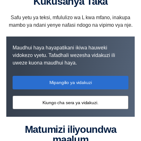
Kukusanya Taka
Safu yetu ya teksi, mfululizo wa L kwa mfano, inakupa
mambo ya ndani yenye nafasi ndogo na vipimo vya nje.
Maudhui haya hayapatikani ikiwa hauweki
vidokezo vyetu. Tafadhali wezesha vidakuzi ili
uweze kuona maudhui haya.
Mipangilio ya vidakuzi
Kiungo cha sera ya vidakuzi.
Matumizi iliyoundwa
maalum