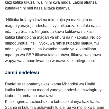
kazi katika ukuzaji wa injini kwa muda. Lakini alianza
kutafakari ni nini hasa alitaka kufanya.
“Nilitaka kufanya kazi na teknolojia ya mazingira na
magari yanayojiendesha, hivyo nikaanza kutafuta nafasi
ndani ya Scania. Niligundua kuwa kulikuwa na kazi
katika kitengo cha magari ya uhuru na nikaomba. Ndipo
nilipogundua jinsi ilivyokuwa rahisi kubadili majukumu
ndani ya kampuni, na kwamba baada ya kukamilisha
mpango wa SEP ilikuwa faida kubwa. Ilifanya wakubwa
wapya watambue kwamba wanaweza kunitegemea.”
Jamii endelevu
Daniel sasa anafanya kazi kama Mhandisi wa Utafiti
katika kitengo cha magari yanayojiendesha: mazingira ya
kiubunifu ambamo anastawi.
Kitu kingine anachoshukuru kuhusu kufanya kazi katika
Scania ni kutumia ushawishi fulani juu ya mpito kwa jamii