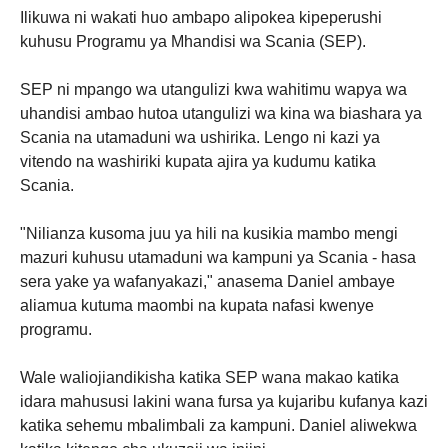
Ilikuwa ni wakati huo ambapo alipokea kipeperushi
kuhusu Programu ya Mhandisi wa Scania (SEP).
SEP ni mpango wa utangulizi kwa wahitimu wapya wa
uhandisi ambao hutoa utangulizi wa kina wa biashara ya
Scania na utamaduni wa ushirika. Lengo ni kazi ya
vitendo na washiriki kupata ajira ya kudumu katika
Scania.
"Nilianza kusoma juu ya hili na kusikia mambo mengi
mazuri kuhusu utamaduni wa kampuni ya Scania - hasa
sera yake ya wafanyakazi," anasema Daniel ambaye
aliamua kutuma maombi na kupata nafasi kwenye
programu.
Wale waliojiandikisha katika SEP wana makao katika
idara mahususi lakini wana fursa ya kujaribu kufanya kazi
katika sehemu mbalimbali za kampuni. Daniel aliwekwa