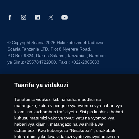
© Copyright Scania 2026 Haki zote zimehifadhiwa.
Scania Tanzania LTD, Plot 8 Nyerere Road,
P.O.Box 9324, Dar es Salaam, Tanzania. , Nambari
ya Simu:+255784722000, Faksi: +022-2865033
Taarifa ya vidakuzi
Tunatumia vidakuzi kubinafsisha maudhui na
matangazo, kutoa vipengele vya vyombo vya habari vya
kijamii na kuchambua trafiki yetu. Sisi pia kushiriki habari
kuhusu matumizi yako ya tovuti yetu na vyombo vya
habari vya kijamii, matangazo na washirika wa
uchambuzi. Kwa kubonyeza "Ninakubali" , unakubali
kutoa idhini yako kwa vidakuzi vyote vinavyotumiwa na