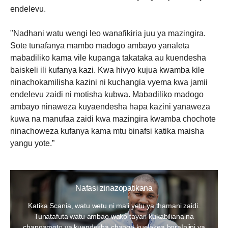
endelevu.
"Nadhani watu wengi leo wanafikiria juu ya mazingira.
Sote tunafanya mambo madogo ambayo yanaleta
mabadiliko kama vile kupanga takataka au kuendesha
baiskeli ili kufanya kazi. Kwa hivyo kujua kwamba kile
ninachokamilisha kazini ni kuchangia vyema kwa jamii
endelevu zaidi ni motisha kubwa. Mabadiliko madogo
ambayo ninaweza kuyaendesha hapa kazini yanaweza
kuwa na manufaa zaidi kwa mazingira kwamba chochote
ninachoweza kufanya kama mtu binafsi katika maisha
yangu yote.”
Nafasi zinazopatikana
Katika Scania, watu wetu ni mali yetu ya thamani zaidi.
Tunatafuta watu ambao wako tayari kukabiliana na
changamoto ya kuendesha change kuelekea boraInjini ya