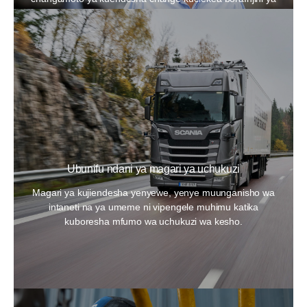
umeme ya 50 Hz Scania.
Ubunifu ndani ya magari ya uchukuzi
Magari ya kujiendesha yenyewe, yenye muunganisho wa
intaneti na ya umeme ni vipengele muhimu katika
kuboresha mfumo wa uchukuzi wa kesho.