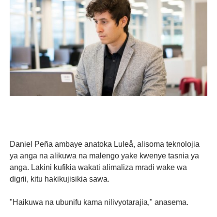
Daniel Peña ambaye anatoka Luleå, alisoma teknolojia
ya anga na alikuwa na malengo yake kwenye tasnia ya
anga. Lakini kufikia wakati alimaliza mradi wake wa
digrii, kitu hakikujisikia sawa.
"Haikuwa na ubunifu kama nilivyotarajia," anasema.