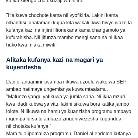
katika kitengo cha ukuzaji wa injini.
"Haikuwa chochote kama nilivyofikiria. Lakini kama
mhandisi, unatamani kujua kila wakati, kwa hivyo wazo la
kufanya kazi na injini lilionekana kama changamoto ya
kufurahisha. Nilijifunza mambo mengi sana na nilikaa
huko kwa miaka miwili.”
Alitaka kufanya kazi na magari ya
kujiendesha
Daniel anaamini kwamba ilikuwa uzoefu wake wa SEP
ambao hatimaye ungemfanya kuwa mtaalamu.
"Mafunzo yangu yalikuwa ya jumla sana. Nilikua mzuri
kwa idadi kubwa ya vitu, lakini sikuwa bora katika jambo
lolote. Nilikuwa na hamu ya kuanzisha programu ambayo
ingenipa fursa tu ambazo zingeniwezesha kugundua
nilichotaka kufanya.”
Mara tu alipomaliza programu, Daniel aliendelea kufanya