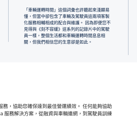
「車輛運轉時間」這個詞彙也許聽起來淺顯易
懂，但當中卻包含了車輛及駕駛員這兩項客製
化服務相輔相成的配合與維護。 因為即便您不
見得與《刻不容緩》這系列的記錄片中的駕駛
員一樣，整個生活都和車輛運轉時間息息相
關，但我們相信您的生意卻是如此。
造的服務，協助您確保達到最佳營運績效。 任何能夠協助
nia 服務解決方案，從融資與車輛連網，到駕駛員訓練