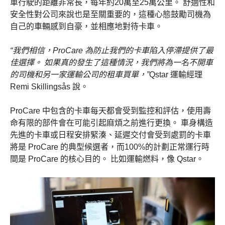
車行駛的距離非常長，每年約20萬至25萬公里。 舒適性和
安全性對公司來說也是至關重要的，這種心態鼓勵司機為
自己的車輛感到自豪，並相應地對待卡車。
“我們相信，ProCare 為防止我們的卡車陷入停滯提供了最
佳選擇。 如果真的發生了這種情況，我們將為一名不開車
的司機和另一家運輸公司的租車買單，”
Qstar 運輸經理
Remi Skillingsås 說。
ProCare 中包含的卡車每天都會受到監控和評估，使用壽
命有限的部件會在可能引起麻煩之前進行更換。 車身構造
先進的卡車或日程安排緊湊、延遲交付會受到處罰的卡車
將是 ProCare 的典型候選者，而100%的計劃正常運行時
間是 ProCare 的核心目的。 比如運輸燃料，像 Qstar。