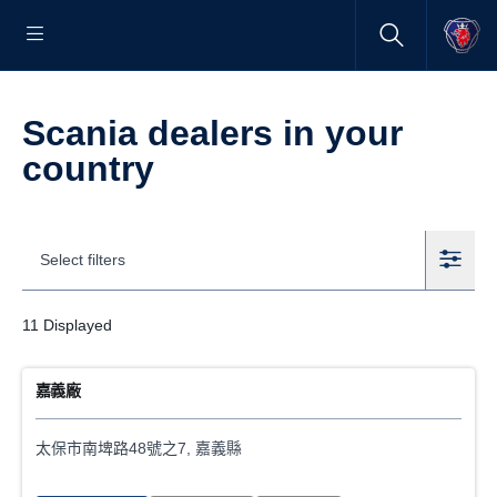
Scania dealers in your
country
Select filters
11
Displayed
Filters
嘉義廠
Locations
太保市南埤路48號之7, 嘉義縣
Internal
External