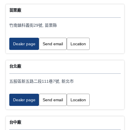
Truck sales
苗栗廠
E-mobility VCB Service Workshop
竹南鎮科義街29號, 苗栗縣
24h Emergency breakdown service
Dealer page
Send email
Location
Bus sales
Vehicle washing
台北廠
五股區新五路二段111巷7號, 新北市
Dealer page
Send email
Location
台中廠