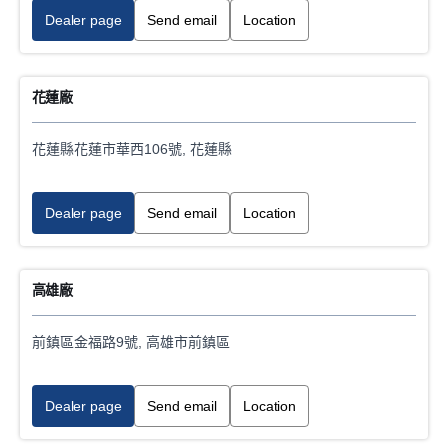
Dealer page
Send email
Location
Category
Bus service
花蓮廠
Industrial, power generation engine service
花蓮縣花蓮市華西106號, 花蓮縣
Marine engine service
Dealer page
Send email
Location
Digital tachograph legal inspection
Scania Parts sales
高雄廠
Truck service
前鎮區金福路9號, 高雄市前鎮區
E-mobility VCB Battery Repair Service Workshop
Dealer page
Send email
Location
Accident repairs