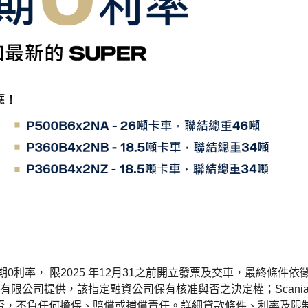
6期0利率， 限2025 年12月31之前開立發票及交車，最終條件依
限公司提供，該指定融資公司保有核准與否之決定權；Scani
准與否，不負任何擔保、賠償或補償責任。詳細貸款條件、利率及限