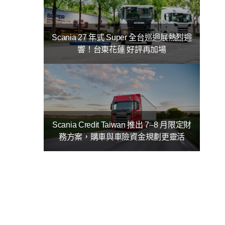
Scania 27 年式 Super 全台巡迴展熱烈迴
響！台東花蓮 好評再加場
Scania Credit Taiwan 推出 7–8 月限定財
務方案，購車與車險資金規劃更靈活