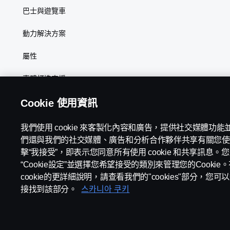
巴士與遊覽車
動力解決方案
屬性
車體打造支援
Cookie 使用資訊
我們使用 cookie 來客製化內容和廣告，提供社交媒體功
Scania in Your Region:
台灣
們還與我們的社交媒體、廣告和分析合作夥伴共享有關您使
擊“我接受”，即表示您同意所有使用 cookie 和共享訊息
“Cookie設定”並選擇您希望接受的類別來管理您的Cooki
cookie的更詳細說明，請查看我們的"cookies"部分，
法律聲明
隱私權聲明
聯絡我們
環境政策
Cookies Polic
接找到該部分。
스카니아 쿠키