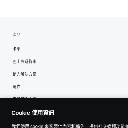
駕駛講師特
0913-XXX-
謝O政
別獎
967
產品
卡車
巴士與遊覽車
動力解決方案
屬性
車體打造支援
Cookie 使用資訊
我們使用 cookie 來客製化內容和廣告，提供社交媒體功
Scania in Your Region:
台灣