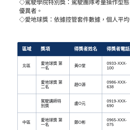
◇駕駛學院特別獎：駕駛團隊考量操作型態
優異者。
◇愛地球獎：依據控管套件數據，個人平均省
區域
獎項
得獎者姓名
得獎者電話
愛地球獎 第
0933-XXX-
北區
黃O堂
一名
100
愛地球獎 第
0986-XXX-
趙O源
二名
638
駕駛講師特
0919-XXX-
盧O元
別獎
690
愛地球獎 第
0965-XXX-
中區
鄭O彬
一名
075