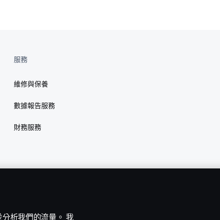
行駛北宜公路，平均油耗達到優異的4.83km/L，且成績平穩、百公
數僅需138次
服務
維修與保養
數據報告服務
財務服務
能並分析我們的流量。 我