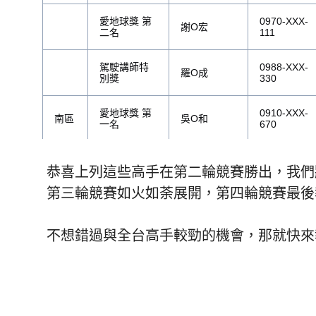
愛地球獎 第
0970-XXX-
謝O宏
二名
111
駕駛講師特
0988-XXX-
羅O成
別獎
330
愛地球獎 第
0910-XXX-
南區
吳O和
一名
670
愛地球獎 第
0925-XXX-
林O豐
恭喜上列這些高手在第二輪競賽勝出，我們
二名
079
第三輪競賽如火如荼展開，第四輪競賽最後
駕駛講師特
0910-XXX-
嚴O世
別獎
321
不想錯過與全台高手較勁的機會，那就快來
愛地球獎 第
0936-XXX-
東區
趙O善
一名
777
愛地球獎 第
03-
張O杰
二名
9908XXX