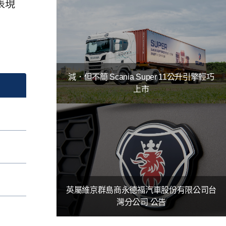
表現
減．但不簡 Scania Super 11公升引擎輕巧
上市
英屬維京群島商永德福汽車股份有限公司台
灣分公司 公告