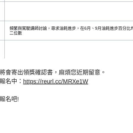
頻繁與駕駛講師討論，尋求油耗進步，在6月、9月油耗進步百分比
二位數
將會寄出領獎確認書，麻煩您近期留意。
報名中：
https://reurl.cc/MRXe1W
行駛路程高低速差大，依然維持穩定的油耗成績，且滑行、爬坡與
項指標皆達到A級
報名吧!