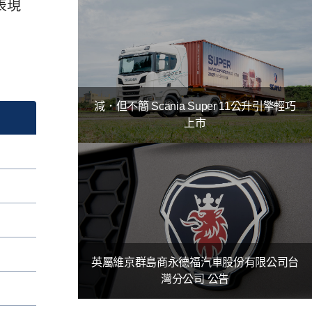
表現
減．但不簡 Scania Super 11公升引擎輕巧
上市
英屬維京群島商永德福汽車股份有限公司台
灣分公司 公告