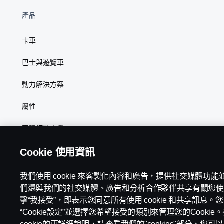
產品
卡車
巴士與遊覽車
動力解決方案
屬性
車體打造支援
Cookie 使用資訊
我們使用 cookie 來客製化內容和廣告，提供社交媒體功
Scania in Your Region:
台灣
們還與我們的社交媒體、廣告和分析合作夥伴共享有關您使
擊“我接受”，即表示您同意所有使用 cookie 和共享訊息
“Cookie設定”並選擇您希望接受的類別來管理您的Cooki