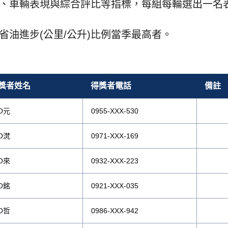
、車輛表現與綜合評比等指標，每組每輪選出一名
油進步(公里/公升)比例當季最高者。
獎者姓名
得獎者電話
備註
O元
0955-XXX-530
O滼
0971-XXX-169
O來
0932-XXX-223
O銘
0921-XXX-035
O哲
0986-XXX-942