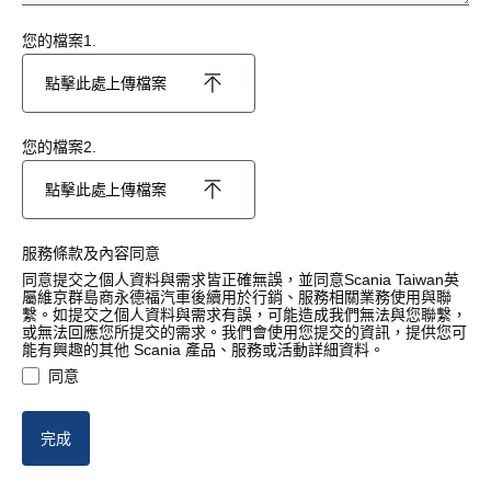
新竹縣
您的檔案1.
新竹市
點擊此處上傳檔案
苗栗縣
您的檔案2.
臺中市
點擊此處上傳檔案
彰化縣
服務條款及內容同意
南投縣
同意提交之個人資料與需求皆正確無誤，並同意Scania Taiwan英
屬維京群島商永德福汽車後續用於行銷、服務相關業務使用與聯
繫。如提交之個人資料與需求有誤，可能造成我們無法與您聯繫，
雲林縣
或無法回應您所提交的需求。我們會使用您提交的資訊，提供您可
能有興趣的其他 Scania 產品、服務或活動詳細資料。
同意
嘉義縣
嘉義市
完成