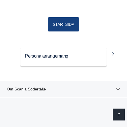
STARTSIDA
Personalarrangemang
Spo
Om Scania Södertälje