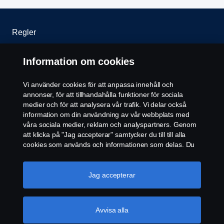
Regler
Integritetspolicy
Information om cookies
Kontakta oss
Vi använder cookies för att anpassa innehåll och
annonser, för att tillhandahålla funktioner för sociala
Cookiepolicy
medier och för att analysera vår trafik. Vi delar också
information om din användning av vår webbplats med
våra sociala medier, reklam och analyspartners. Genom
Cookie-inställningar
att klicka på "Jag accepterar" samtycker du till till alla
cookies som används och informationen som delas. Du
kan också hantera dina cookies genom att klicka på
"Cookie-inställningar" och välja de kategorier du vill
acceptera. För en mer detaljerad förklaring av hur vi
Jag accepterar
använder cookies, besök vår sida om cookies, som du
kan hitta genom att klicka på länken under den här
texten.
Mer information om ditt dataskydd
Avvisa alla
© Copyright Scania 2026 All rights reserved. Scania
CV AB (publ), SE-151 87 Södertälje, Sweden, Tel: