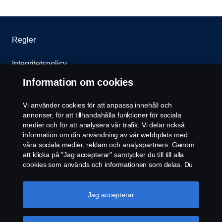
Regler
Integritetspolicy
Information om cookies
Cookies
Vi använder cookies för att anpassa innehåll och
Kontakt
annonser, för att tillhandahålla funktioner för sociala
medier och för att analysera vår trafik. Vi delar också
Whistleblowing
information om din användning av vår webbplats med
våra sociala medier, reklam och analyspartners. Genom
att klicka på "Jag accepterar" samtycker du till till alla
Cookie settings
cookies som används och informationen som delas. Du
kan också hantera dina cookies genom att klicka på
"Cookie-inställningar" och välja de kategorier du vill
acceptera. För en mer detaljerad förklaring av hur vi
Jag accepterar
använder cookies, besök vår sida om cookies, som du
kan hitta genom att klicka på länken under den här