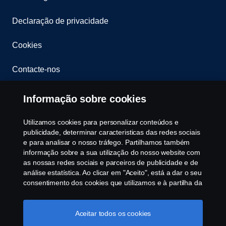
Declaração de privacidade
Cookies
Contacte-nos
Whistleblowing
Informação sobre cookies
Política ambiental
Utilizamos cookies para personalizar conteúdos e
publicidade, determinar caracteristicas das redes sociais
Governance, Risk & Compliance
e para analisar o nosso tráfego. Partilhamos também
informação sobre a sua utilização do nosso website com
as nossas redes sociais e parceiros de publicidade e de
Cookie Configurações
análise estatística. Ao clicar em "Aceito", está a dar o seu
consentimento dos cookies que utilizamos e à partilha da
informação. Para mais informações sobre a forma como
utilizamos os cookies, visite a nossa secção de cookies,
ou clique no link em rodapé, ou como gerimos os seus
Aceitar todos os cookies
cookies clicar em "Definições de cookies".
Política