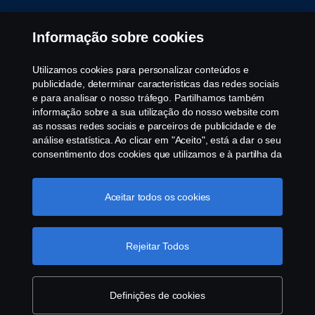
Whistleblowing
Informação sobre cookies
Política ambiental
Utilizamos cookies para personalizar conteúdos e
publicidade, determinar caracteristicas das redes sociais
Governance, Risk & Compliance
e para analisar o nosso tráfego. Partilhamos também
informação sobre a sua utilização do nosso website com
as nossas redes sociais e parceiros de publicidade e de
Cookie Configurações
análise estatística. Ao clicar em "Aceito", está a dar o seu
consentimento dos cookies que utilizamos e à partilha da
informação. Para mais informações sobre a forma como
utilizamos os cookies, visite a nossa secção de cookies,
ou clique no link em rodapé, ou como gerimos os seus
Aceitar todos os cookies
cookies clicar em "Definições de cookies".
Política
Cookie
Rejeitar Todos
© Copyright Scania 2025 All rights reserved. Scania
CV AB (publ), SE-151 87 Södertälje, Sweden, Tel:
+46-8-55 38 10 00, Fax: +46-8-55 38 10 37.
Definições de cookies