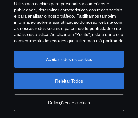
Política ambiental
Utilizamos cookies para personalizar conteúdos e
publicidade, determinar caracteristicas das redes sociais
Governance, Risk & Compliance
e para analisar o nosso tráfego. Partilhamos também
informação sobre a sua utilização do nosso website com
as nossas redes sociais e parceiros de publicidade e de
Cookie Configurações
análise estatística. Ao clicar em "Aceito", está a dar o seu
consentimento dos cookies que utilizamos e à partilha da
informação. Para mais informações sobre a forma como
utilizamos os cookies, visite a nossa secção de cookies,
ou clique no link em rodapé, ou como gerimos os seus
Aceitar todos os cookies
cookies clicar em "Definições de cookies".
Política
Cookie
Rejeitar Todos
© Copyright Scania 2025 All rights reserved. Scania
CV AB (publ), SE-151 87 Södertälje, Sweden, Tel:
+46-8-55 38 10 00, Fax: +46-8-55 38 10 37.
Definições de cookies