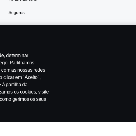
Seguros
de, determinar
fego. Partilhamos
e com as nossas redes
te-nos
Whistleblowing
Política ambiental
Governance, Risk 
o clicar em "Aceito",
 à partilha da
zamos os cookies, visite
u como gerimos os seus
 SE-151 87 Södertälje, Sweden, Tel: +46-8-55 38 10 00, Fax: +46-8-55 38