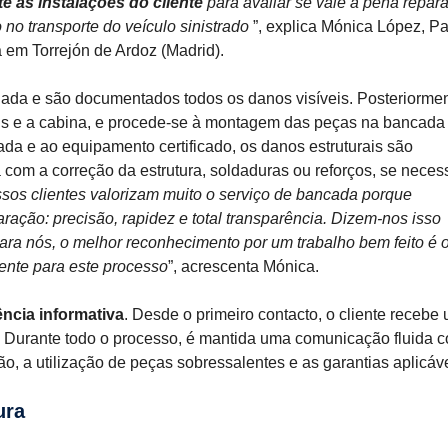
 às instalações do cliente
para avaliar se vale a pena repara
o no transporte do veículo sinistrado
”, explica Mónica López, Pa
 em Torrejón de Ardoz (Madrid).
hada e são documentados todos os danos visíveis. Posteriormen
s e a cabina, e procede-se à montagem das peças na bancada
da e ao equipamento certificado, os danos estruturais são
com a correção da estrutura, soldaduras ou reforços, se necess
sos clientes valorizam muito o serviço de bancada porque
ação: precisão, rapidez e total transparência. Dizem-nos isso
ara nós, o melhor reconhecimento por um trabalho bem feito é o
ente para este processo
”, acrescenta Mónica.
ncia informativa
. Desde o primeiro contacto, o cliente recebe
. Durante todo o processo, é mantida uma comunicação fluida 
o, a utilização de peças sobressalentes e as garantias aplicáve
ura