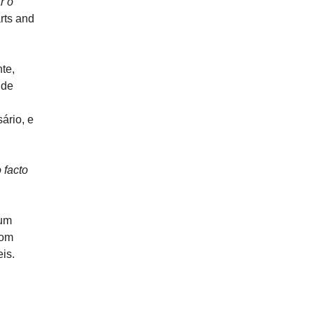
r o
rts and
te,
 de
ário, e
 facto
 um
com
is.