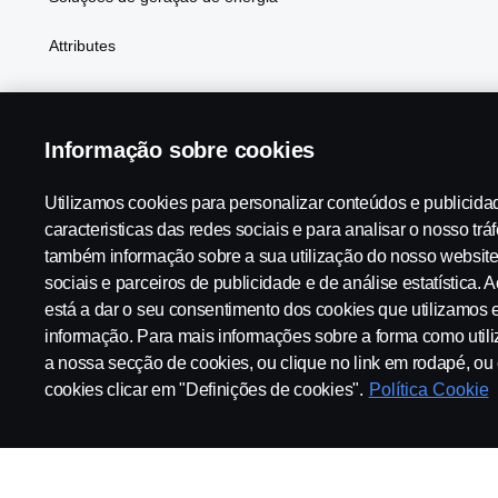
Attributes
Informação sobre cookies
Scania in Your Region:
PORTUGAL
Utilizamos cookies para personalizar conteúdos e publicida
caracteristicas das redes sociais e para analisar o nosso trá
também informação sobre a sua utilização do nosso websit
Aviso Legal
Declaração de privacidade
Cookies
Contac
sociais e parceiros de publicidade e de análise estatística. A
está a dar o seu consentimento dos cookies que utilizamos e
informação. Para mais informações sobre a forma como utili
a nossa secção de cookies, ou clique no link em rodapé, o
cookies clicar em "Definições de cookies".
Política Cookie
© Copyright Scania 2025 All rights reserved. Scania CV AB (publ),