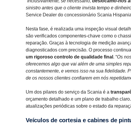
“
Inclusivamente, se necessário,
deslocamo-nos até
sinistro antes que o cliente invista tempo e dinheir
Service Dealer do concessionário Scania Hispania
Nesta fase, é realizada uma inspeção visual detal
são verificados componentes-chave como o chassi
reparação. Graças à tecnologia de medição avança
diagnosticados com precisão. O processo continua 
um rigoroso controlo de qualidade final
. “
Os nos
oferecemos algo que vai além de uma simples repar
constantemente, e vemos isso na sua fidelidade. P
de os nossos clientes confiarem em nós repetidam
Um dos pilares do serviço da Scania é a
transparê
orçamento detalhado e um plano de trabalho claro
atualizações periódicas sobre o estado da reparaçã
Veículos de cortesia e cabines de pint