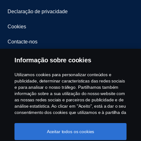
Declaração de privacidade
Cookies
Contacte-nos
Whistleblowing
Informação sobre cookies
Política ambiental
Utilizamos cookies para personalizar conteúdos e
publicidade, determinar caracteristicas das redes sociais
Governance, Risk & Compliance
e para analisar o nosso tráfego. Partilhamos também
informação sobre a sua utilização do nosso website com
as nossas redes sociais e parceiros de publicidade e de
Cookie Configurações
análise estatística. Ao clicar em "Aceito", está a dar o seu
consentimento dos cookies que utilizamos e à partilha da
informação. Para mais informações sobre a forma como
utilizamos os cookies, visite a nossa secção de cookies,
ou clique no link em rodapé, ou como gerimos os seus
Aceitar todos os cookies
cookies clicar em "Definições de cookies".
Política