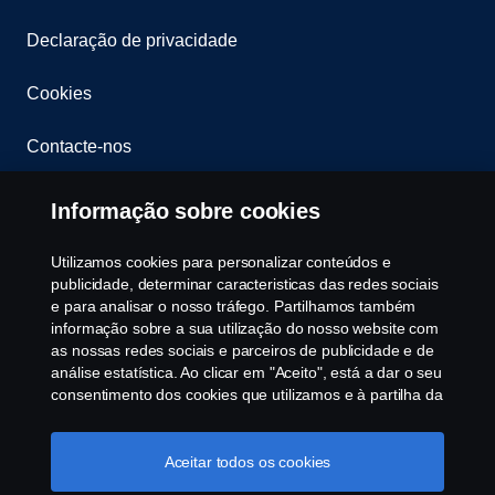
Declaração de privacidade
Cookies
Contacte-nos
Whistleblowing
Informação sobre cookies
Política ambiental
Utilizamos cookies para personalizar conteúdos e
publicidade, determinar caracteristicas das redes sociais
Governance, Risk & Compliance
e para analisar o nosso tráfego. Partilhamos também
informação sobre a sua utilização do nosso website com
as nossas redes sociais e parceiros de publicidade e de
Cookie Configurações
análise estatística. Ao clicar em "Aceito", está a dar o seu
consentimento dos cookies que utilizamos e à partilha da
informação. Para mais informações sobre a forma como
utilizamos os cookies, visite a nossa secção de cookies,
ou clique no link em rodapé, ou como gerimos os seus
Aceitar todos os cookies
cookies clicar em "Definições de cookies".
Política