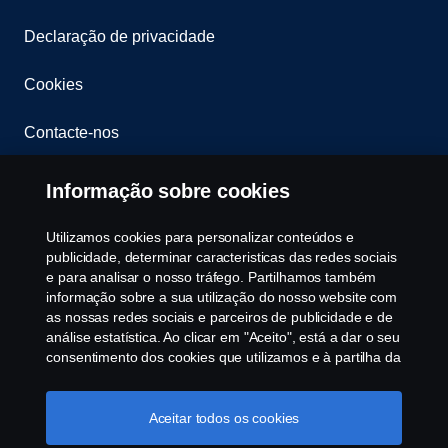
Declaração de privacidade
Cookies
Contacte-nos
Whistleblowing
Informação sobre cookies
Política ambiental
Utilizamos cookies para personalizar conteúdos e
publicidade, determinar caracteristicas das redes sociais
Governance, Risk & Compliance
e para analisar o nosso tráfego. Partilhamos também
informação sobre a sua utilização do nosso website com
as nossas redes sociais e parceiros de publicidade e de
Cookie Configurações
análise estatística. Ao clicar em "Aceito", está a dar o seu
consentimento dos cookies que utilizamos e à partilha da
informação. Para mais informações sobre a forma como
utilizamos os cookies, visite a nossa secção de cookies,
ou clique no link em rodapé, ou como gerimos os seus
Aceitar todos os cookies
cookies clicar em "Definições de cookies".
Política