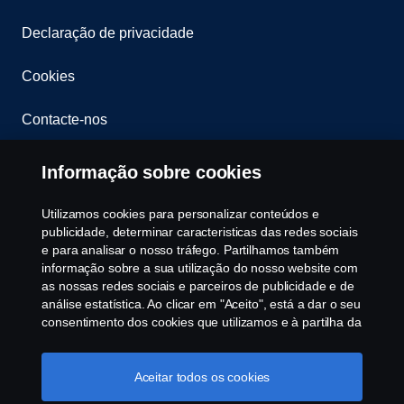
Declaração de privacidade
Cookies
Contacte-nos
Whistleblowing
Informação sobre cookies
Política ambiental
Utilizamos cookies para personalizar conteúdos e
publicidade, determinar caracteristicas das redes sociais
Governance, Risk & Compliance
e para analisar o nosso tráfego. Partilhamos também
informação sobre a sua utilização do nosso website com
as nossas redes sociais e parceiros de publicidade e de
Cookie Configurações
análise estatística. Ao clicar em "Aceito", está a dar o seu
consentimento dos cookies que utilizamos e à partilha da
informação. Para mais informações sobre a forma como
utilizamos os cookies, visite a nossa secção de cookies,
ou clique no link em rodapé, ou como gerimos os seus
Aceitar todos os cookies
cookies clicar em "Definições de cookies".
Política