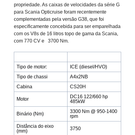
propriedade. As caixas de velocidades da série G
para Scania Opticruise foram recentemente
complementadas pela versão G38, que foi
especificamente concebida para ser emparelhada
com os V8s de 16 litros topo de gama da Scania,
com 770 CV e 3700 Nm.
Tipo de motor:
ICE (diesel/HVO)
Tipo de chassi
A4x2NB
Cabina
CS20H
DC16 122/660 hp
Motor
485kW
3300 Nm @ 950-1400
Binário (Nm)
rpm
Distância do eixo
3750
(mm)