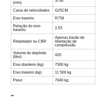
3750
(mm)
Caixa de velocidades
G25CM
Eixo traseiro
R756
Relação do eixo
2,53
traseiro
Apenas travão de
Retardador ou CBR
libertação de
compressão
Volume do depósito
420
(litro)
Eixo dianteiro (kg)
7500 kg
Eixo traseiro (kg)
11 500 kg
Peso:
7040 kg
**