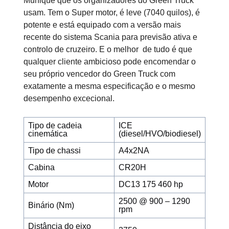
Munique que os organizadores do Green Truck
usam. Tem o Super motor, é leve (7040 quilos), é
potente e está equipado com a versão mais
recente do sistema Scania para previsão ativa e
controlo de cruzeiro. E o melhor de tudo é que
qualquer cliente ambicioso pode encomendar o
seu próprio vencedor do Green Truck com
exatamente a mesma especificação e o mesmo
desempenho excecional.
Tipo de cadeia
ICE
cinemática
(diesel/HVO/biodiesel)
Tipo de chassi
A4x2NA
Cabina
CR20H
Motor
DC13 175 460 hp
2500 @ 900 – 1290
Binário (Nm)
rpm
Distância do eixo