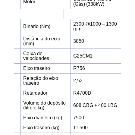
Motor
(Gás) (338kW)
2300 @1000 – 1300
Binário (Nm)
rpm
Distância do eixo
3850
(mm)
Caixa de
G25CM1
velocidades
Eixo traseiro
R756
Relação do eixo
2,53
traseiro
Retardador
R4700D
Volume do depósito
608 CBG + 400 LBG
(litro e kg)
Eixo dianteiro (kg)
7500
Eixo traseiro (kg)
11 500