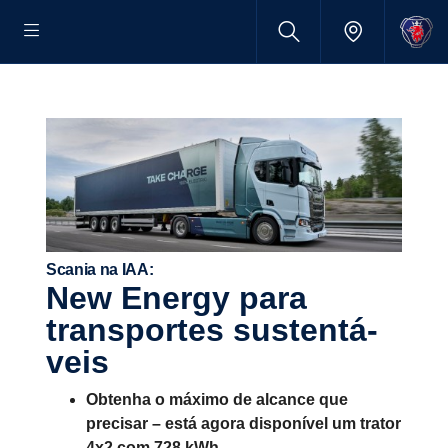
Scania na IAA:
New Energy para
trans­portes susten­tá­
veis
Obtenha o máximo de alcance que
precisar – está agora disponível um trator
4x2 com 728 kWh