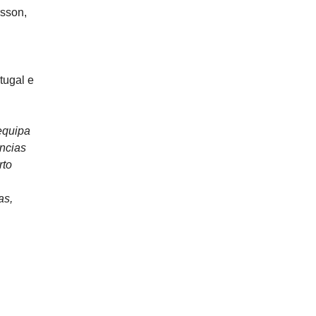
rsson,
tugal e
equipa
ências
rto
as,