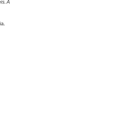
is. A
ia.