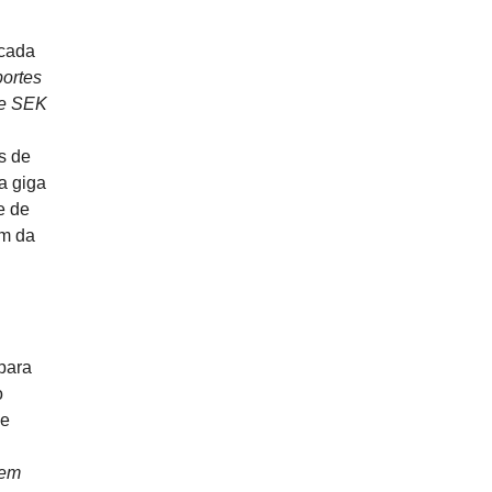
 cada
portes
de SEK
s de
a giga
e de
um da
para
o
de
 em