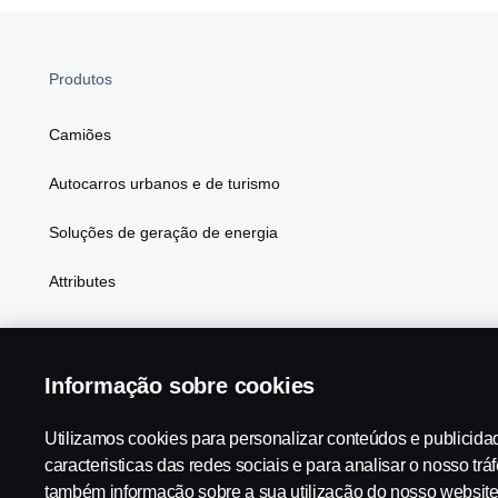
Produtos
Camiões
Autocarros urbanos e de turismo
Soluções de geração de energia
Attributes
Informação sobre cookies
Scania in Your Region:
PORTUGAL
Utilizamos cookies para personalizar conteúdos e publicida
caracteristicas das redes sociais e para analisar o nosso trá
também informação sobre a sua utilização do nosso websit