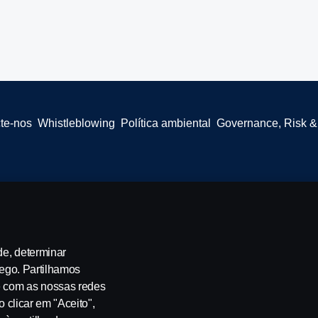
te-nos
Whistleblowing
Política ambiental
Governance, Risk 
 SE-151 87 Södertälje, Sweden, Tel: +46-8-55 38 10 00, Fax: +46-8-55 38
de, determinar
fego. Partilhamos
e com as nossas redes
o clicar em "Aceito",