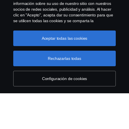
información sobre su uso de nuestro sitio con nuestros
Sucursal virtual Scania en linea
socios de redes sociales, publicidad y análisis. Al hacer
clic en "Acepto", acepta dar su consentimiento para que
se utilicen todas las cookies y se comparta la
Cookie settings
información. También puede administrar sus cookies
haciendo clic en "Configuración de cookies" y
seleccionando las categorías que desea aceptar. Para
Aceptar todas las cookies
obtener una explicación más detallada de cómo usamos
las cookies, visite nuestra sección de cookies, que puede
encontrar haciendo clic en el enlace debajo de este
Rechazarlas todas
texto.
Enlace a la política de cookies
© Copyright Scania 2026 All rights reserved. Scania
CV AB (publ), SE-151 87 Södertälje, Sweden, Tel:
Configuración de cookies
+46-8-55 38 10 00. RUC Scania del Perú:
20101363008