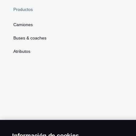
Productos
Camiones
Buses & coaches
Atributos
Scania in Your Region:
Información de cookies
PERÚ