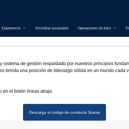
Experiencia
Encontrar sucursales
Operaciones de transporte
F
 conducta S
s y sistema de gestión respaldado por nuestros principios fund
y nos brinda una posición de liderazgo sólida en un mundo cada
en el botón líneas abajo.
Descarga el código de conducta Scania