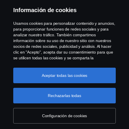
Bases y condiciones Programa Conductoras
Información de cookies
Términos y condiciones de la garantía Scania
Usamos cookies para personalizar contenido y anuncios,
Sucursal virtual Scania en linea
para proporcionar funciones de redes sociales y para
analizar nuestro tráfico. También compartimos
información sobre su uso de nuestro sitio con nuestros
Cookie settings
socios de redes sociales, publicidad y análisis. Al hacer
clic en "Acepto", acepta dar su consentimiento para que
se utilicen todas las cookies y se comparta la
información. También puede administrar sus cookies
haciendo clic en "Configuración de cookies" y
seleccionando las categorías que desea aceptar. Para
Aceptar todas las cookies
obtener una explicación más detallada de cómo usamos
las cookies, visite nuestra sección de cookies, que puede
© Copyright Scania 2026 All rights reserved. Scania
encontrar haciendo clic en el enlace debajo de este
Rechazarlas todas
CV AB (publ), SE-151 87 Södertälje, Sweden, Tel:
texto.
Enlace a la política de cookies
+46-8-55 38 10 00. RUC Scania del Perú:
20101363008
Configuración de cookies