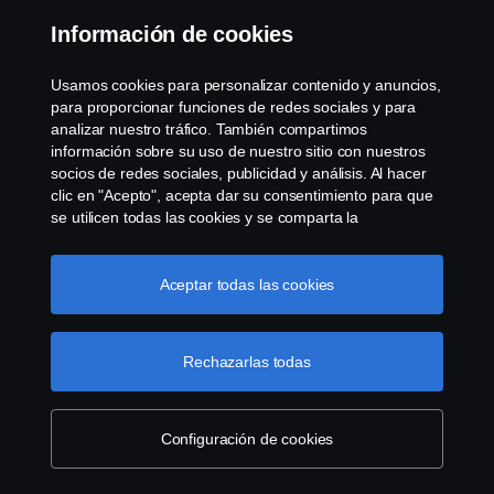
Información de cookies
Usamos cookies para personalizar contenido y anuncios,
para proporcionar funciones de redes sociales y para
analizar nuestro tráfico. También compartimos
información sobre su uso de nuestro sitio con nuestros
socios de redes sociales, publicidad y análisis. Al hacer
clic en "Acepto", acepta dar su consentimiento para que
se utilicen todas las cookies y se comparta la
información. También puede administrar sus cookies
haciendo clic en "Configuración de cookies" y
seleccionando las categorías que desea aceptar. Para
Aceptar todas las cookies
obtener una explicación más detallada de cómo usamos
las cookies, visite nuestra sección de cookies, que puede
encontrar haciendo clic en el enlace debajo de este
Rechazarlas todas
texto.
Enlace a la política de cookies
Configuración de cookies