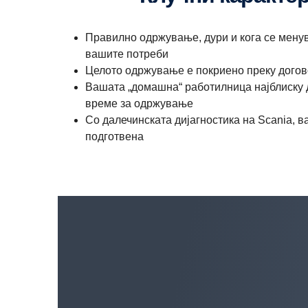
Правилно одржување, дури и кога се менув
вашите потреби
Целото одржување е покриено преку догов
Вашата „домашна“ работилница најблиску д
време за одржување
Со далечинската дијагностика на Scania, 
подготвена