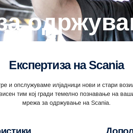
 за одржув
Експертиза на Scania
атре и опслужуваме илјадници нови и стари воз
исен тим кој гради темелно познавање на ваши
мрежа за одржување на Scania.
ристики
Допо