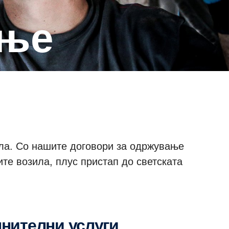
ање
ила. Со нашите договори за одржување
те возила, плус пристап до светската
лнителни услуги