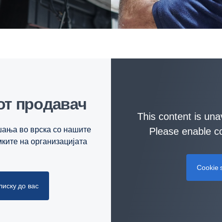
иот продавач
This content is una
ашања во врска со нашите
Please enable co
мките на организацијата
Cookie s
лиску до вас