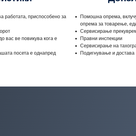
а работата, приспособено за
Помошна опрема, вклучу
опрема за товарење, ед
орот
Сервисирање прекуврем
о вас ве повикува кога е
Правни инспекции
Сервисирање на тахогр
вашата посета е однапред
Подигнување и достава