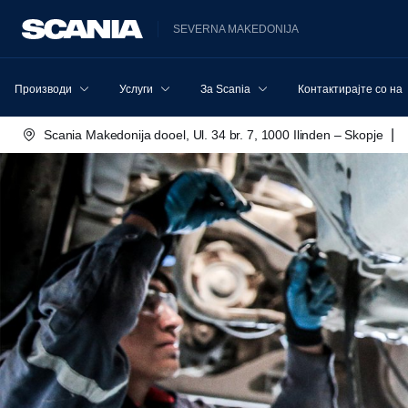
SEVERNA MAKEDONIJA
Производи
Услуги
За Scania
Контактирајте со нас
|
Scania Makedonija dooel, Ul. 34 br. 7, 1000 Ilinden – Skopje