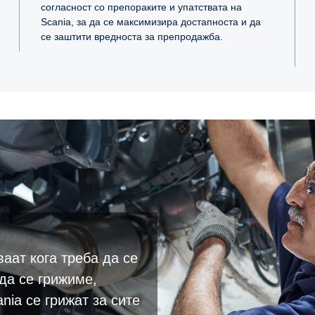
согласност со препораките и упатствата на
Scania, за да се максимизира достапноста и да
се заштити вредноста за препродажба.
ваат кога треба да се
да се грижиме,
ia се грижат за сите