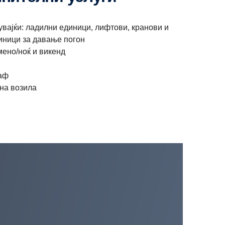
вајќи: ладилни единици, лифтови, кранови и
иници за давање погон
ено/ноќ и викенд
аф
 на возила