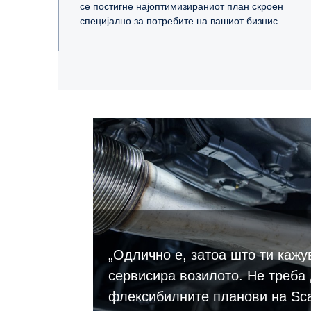
се постигне најоптимизираниот план скроен
специјално за потребите на вашиот бизнис.
„Одлично е, затоа што ти кажу
сервисира возилото. Не треба 
флексибилните планови на Scan