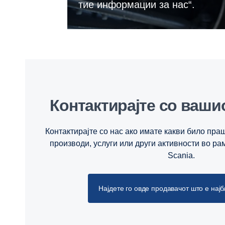
тие информации за нас“.
Контактирајте со ваш
Контактирајте со нас ако имате какви било пр
производи, услуги или други активности во ра
Scania.
Најдете го овде продавачот што е најб