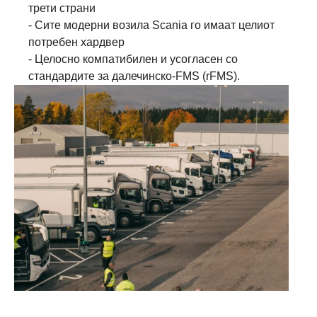
трети страни
- Сите модерни возила Scania го имаат целиот
потребен хардвер
- Целосно компатибилен и усогласен со
стандардите за далечинско-FMS (rFMS).