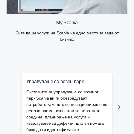
My Scania
Сите ваши услуги на Scania на едно место за вашиот
бизнис.
Управување со возен парк
Тах
Системите за управување со возниот
Услу
парк Scania ви ги обезбедуваат
цело
потребите како што се позиционирање во
воза
реално време, извештаи за животната
Јасн
средина, планирање на услуги и
упра
известување за дефекти, што ви помага
брзо да ги идентификувате