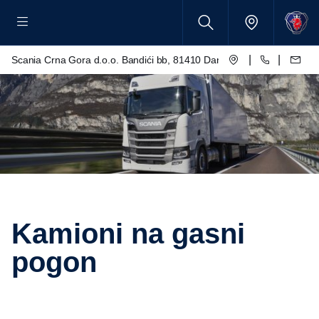
|
|
Scania Crna Gora d.o.o. Bandići bb, 81410 Danilovgrad
Kamioni na gasni
pogon