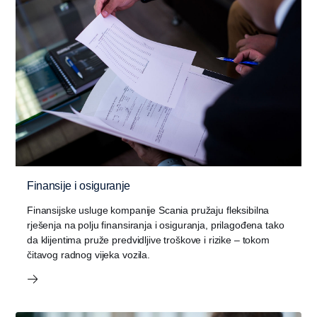
Finansije i osiguranje
Finansijske usluge kompanije Scania pružaju fleksibilna
rješenja na polju finansiranja i osiguranja, prilagođena tako
da klijentima pruže predvidljive troškove i rizike – tokom
čitavog radnog vijeka vozila.