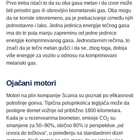
Prvo treba istaći to da su oba gasa metan i da izvor može
biti prirodni gas ili obnovljivi biometanski gas. Oba mogu
da se koriste istovremeno, pa je prebacivanje između njih
jednostavno i lako. Jedna jedinica energije tečnog gasa
ima do tri puta manju zapreminu od jedne jedinice
energije komprimovanog gasa. Jednostavnim rečima, to
znači da je tečni metan gušći i da se, zbog toga, dobija
više energije za vozilo u odnosu na komprimovani
metanski gas.
Ojačani motori
Motori na plin kompanije Scania su poznati po efikasnosti
potrošnje goriva. Tipična poluprikolica tegljača može da
postigne domet vožnje od približno 1800 kilometara.
Kada je u rezervoarima biometan, emisije CO
su
2
smanjene za 50–90%, obično 80% iz perspektive „od
izvora do točkova“, u poređenju sa standardnim dizel