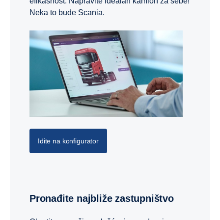
efikasnost. Napravite idealan kamion za sebe!
Neka to bude Scania.
Idite na konfigurator
Pronađite najbliže zastupništvo