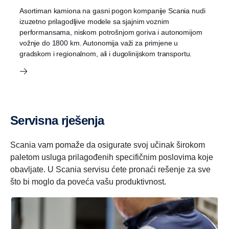
Asortiman kamiona na gasni pogon kompanije Scania nudi
izuzetno prilagodljive modele sa sjajnim voznim
performansama, niskom potrošnjom goriva i autonomijom
vožnje do 1800 km. Autonomija važi za primjene u
gradskom i regionalnom, ali i dugolinijskom transportu.
Servisna rješenja
Scania vam pomaže da osigurate svoj učinak širokom
paletom usluga prilagođenih specifičnim poslovima koje
obavljate. U Scania servisu ćete pronaći rešenje za sve
što bi moglo da poveća vašu produktivnost.