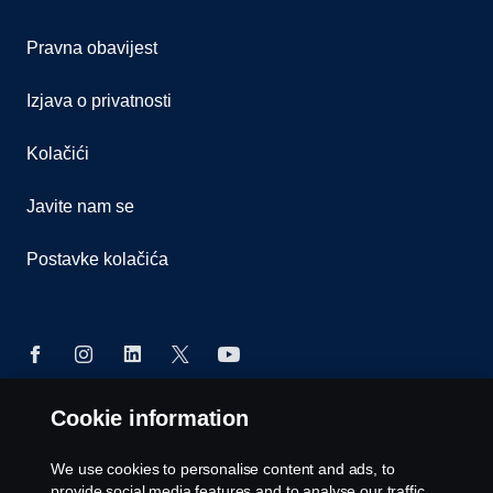
Pravna obavijest
Izjava o privatnosti
Kolačići
Javite nam se
Postavke kolačića
Cookie information
© Copyright Scania 2025 Sva prava pridržana.
Scania Crna Gora d.o.o. Bandići bb, 81410
We use cookies to personalise content and ads, to
Danilovgrad, Tel. +382 78 900 205
provide social media features and to analyse our traffic.