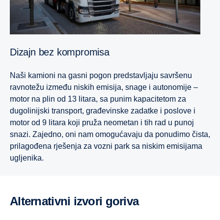
Dizajn bez kompromisa
Naši kamioni na gasni pogon predstavljaju savršenu
ravnotežu između niskih emisija, snage i autonomije –
motor na plin od 13 litara, sa punim kapacitetom za
dugolinijski transport, građevinske zadatke i poslove i
motor od 9 litara koji pruža neometan i tih rad u punoj
snazi. Zajedno, oni nam omogućavaju da ponudimo čista,
prilagođena rješenja za vozni park sa niskim emisijama
ugljenika.
Alternativni izvori goriva