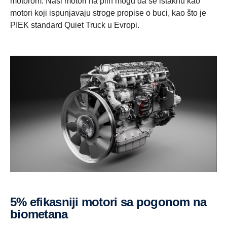
motorom. Naši motori na plin mogu da se istaknu kao
motori koji ispunjavaju stroge propise o buci, kao što je
PIEK standard Quiet Truck u Evropi.
5% efikasniji motori sa pogonom na
biometana