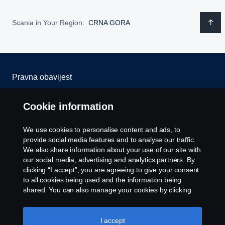
Scania in Your Region:
CRNA GORA
Pravna obavijest
Izjava o privatnosti
Cookie information
Kolačići
We use cookies to personalise content and ads, to
provide social media features and to analyse our traffic.
Javite nam se
We also share information about your use of our site with
our social media, advertising and analytics partners. By
clicking “I accept”, you are agreeing to give your consent
Postavke kolačića
to all cookies being used and the information being
shared. You can also manage your cookies by clicking
the “Cookie settings” and selecting the categories you’d
like to accept. For a more detailed explanation of how we
use cookies, please visit our cookies section, which you
I accept