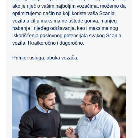
ako je riječ o vašim najboljim vozačima, možemo da
optimizujemo način na koji koriste vaša Scania
vozila u cilju maksimalne uštede goriva, manjeg
habanja i rijeđeg održavanja, kao i maksimalnog
iskorišćenja poslovnog potencijala svakog Scania
vozila. I kratkoročno i dugoročno.
Primjer usluga: obuka vozača.
Upravljanje voznim parkom
Usluge na bazi podataka
BEV Control Package
Sistemi za upravljanje voznim parkom kompanije Scania
Tahograf
Nadzorni izvještaj
Aplikacija Scania Driver
Paket Control