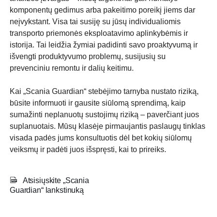
komponentų gedimus arba pakeitimo poreikį jiems dar
neįvykstant. Visa tai susiję su jūsų individualiomis
transporto priemonės eksploatavimo aplinkybėmis ir
istorija. Tai leidžia žymiai padidinti savo proaktyvumą ir
išvengti produktyvumo problemų, susijusių su
prevenciniu remontu ir dalių keitimu.
Kai „Scania Guardian“ stebėjimo tarnyba nustato riziką,
būsite informuoti ir gausite siūlomą sprendimą, kaip
sumažinti neplanuotų sustojimų riziką – paverčiant juos
suplanuotais. Mūsų klasėje pirmaujantis paslaugų tinklas
visada padės jums konsultuotis dėl bet kokių siūlomų
veiksmų ir padėti juos išspręsti, kai to prireiks.
Atsisiųskite „Scania
Guardian“ lankstinuką