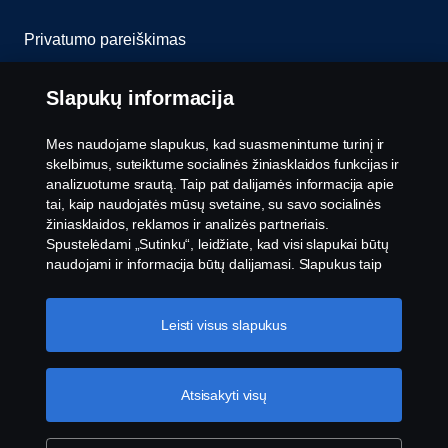
Privatumo pareiškimas
Slapukai
Slapukų informacija
Susisiekite su mumis
Mes naudojame slapukus, kad suasmenintume turinį ir
skelbimus, suteiktume socialinės žiniasklaidos funkcijas ir
Pranešimų teikimas
analizuotume srautą. Taip pat dalijamės informacija apie
tai, kaip naudojatės mūsų svetaine, su savo socialinės
žiniasklaidos, reklamos ir analizės partneriais.
Slapukų nustatymai
Spustelėdami „Sutinku“, leidžiate, kad visi slapukai būtų
naudojami ir informacija būtų dalijamasi. Slapukus taip
pat galite tvarkyti spustelėję „Slapukų nustatymai“ ir
pasirinkę norimas priimti kategorijas. Norėdami sužinoti
daugiau, kaip naudojame slapukus, apsilankykite mūsų
Leisti visus slapukus
slapukų skiltyje, kurią rasite spustelėję nuorodą po šiuo
tekstu.
Slapukų politikos nuoroda
Atsisakyti visų
© „Scania 2026“ visos teisės saugomos. „Scania
CV AB“ (publ), SE-151 87 Sioderteljė, Švedija, tel.:
+46-8-55 38 10 00, faksas: +46-8-55 38 10 37.