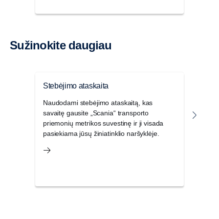
Sužinokite daugiau
Stebėjimo ataskaita
Kont
Naudodami stebėjimo ataskaitą, kas
Kont
savaitę gausite „Scania“ transporto
skait
priemonių metrikos suvestinę ir ji visada
visum
pasiekiama jūsų žiniatinklio naršyklėje.
jūsų