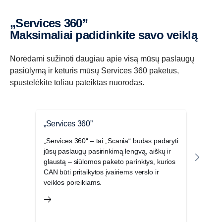
„Services 360”
Maksimaliai padidinkite savo veiklą
Norėdami sužinoti daugiau apie visą mūsų paslaugų
pasiūlymą ir keturis mūsų Services 360 paketus,
spustelėkite toliau pateiktas nuorodas.
„Services 360”
„Pro
„Services 360“ – tai „Scania“ būdas padaryti
Sieki
jūsų paslaugų pasirinkimą lengvą, aiškų ir
mūsų 
glaustą – siūlomos paketo parinktys, kurios
pasla
CAN būti pritaikytos įvairiems verslo ir
tiesi
veiklos poreikiams.