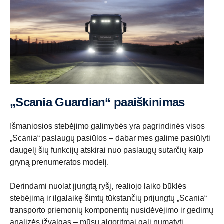
„Scania Guardian“ paaiškinimas
Išmaniosios stebėjimo galimybės yra pagrindinės visos
„Scania“ paslaugų pasiūlos – dabar mes galime pasiūlyti
daugelį šių funkcijų atskirai nuo paslaugų sutarčių kaip
gryną prenumeratos modelį.
Derindami nuolat įjungtą ryšį, realiojo laiko būklės
stebėjimą ir ilgalaikę šimtų tūkstančių prijungtų „Scania“
transporto priemonių komponentų nusidėvėjimo ir gedimų
analizės įžvalgas – mūsų algoritmai gali numatyti