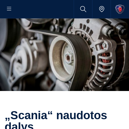
„Scania“ naudotos
dalys