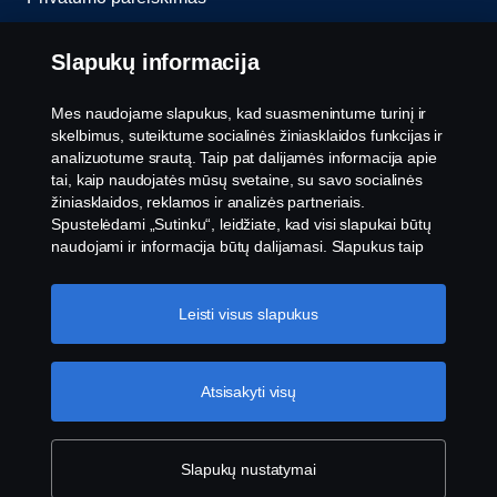
Slapukai
Slapukų informacija
Susisiekite su mumis
Mes naudojame slapukus, kad suasmenintume turinį ir
skelbimus, suteiktume socialinės žiniasklaidos funkcijas ir
Pranešimų teikimas
analizuotume srautą. Taip pat dalijamės informacija apie
tai, kaip naudojatės mūsų svetaine, su savo socialinės
žiniasklaidos, reklamos ir analizės partneriais.
Slapukų nustatymai
Spustelėdami „Sutinku“, leidžiate, kad visi slapukai būtų
naudojami ir informacija būtų dalijamasi. Slapukus taip
pat galite tvarkyti spustelėję „Slapukų nustatymai“ ir
pasirinkę norimas priimti kategorijas. Norėdami sužinoti
daugiau, kaip naudojame slapukus, apsilankykite mūsų
Leisti visus slapukus
slapukų skiltyje, kurią rasite spustelėję nuorodą po šiuo
tekstu.
Slapukų politikos nuoroda
Atsisakyti visų
© „Scania 2026“ visos teisės saugomos. „Scania
CV AB“ (publ), SE-151 87 Sioderteljė, Švedija, tel.:
+46-8-55 38 10 00, faksas: +46-8-55 38 10 37.
Slapukų nustatymai