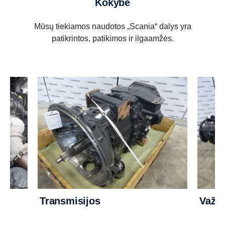
Kokybė
Mūsų tiekiamos naudotos „Scania“ dalys yra
patikrintos, patikimos ir ilgaamžės.
Transmisijos
Važiu