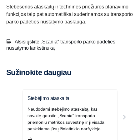
Stebėsenos ataskaitų ir techninės priežiūros planavimo
funkcijos taip pat automatiškai suderinamos su transporto
parko padėties nustatymo paslauga.
Atsisiųskite „Scania“ transporto parko padėties
nustatymo lankstinuką
Sužinokite daugiau
Stebėjimo ataskaita
Kont
Naudodami stebėjimo ataskaitą, kas
Kont
savaitę gausite „Scania“ transporto
skait
priemonių metrikos suvestinę ir ji visada
visum
pasiekiama jūsų žiniatinklio naršyklėje.
jūsų