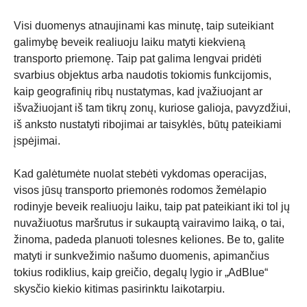
Visi duomenys atnaujinami kas minutę, taip suteikiant
galimybę beveik realiuoju laiku matyti kiekvieną
transporto priemonę. Taip pat galima lengvai pridėti
svarbius objektus arba naudotis tokiomis funkcijomis,
kaip geografinių ribų nustatymas, kad įvažiuojant ar
išvažiuojant iš tam tikrų zonų, kuriose galioja, pavyzdžiui,
iš anksto nustatyti ribojimai ar taisyklės, būtų pateikiami
įspėjimai.
Kad galėtumėte nuolat stebėti vykdomas operacijas,
visos jūsų transporto priemonės rodomos žemėlapio
rodinyje beveik realiuoju laiku, taip pat pateikiant iki tol jų
nuvažiuotus maršrutus ir sukauptą vairavimo laiką, o tai,
žinoma, padeda planuoti tolesnes keliones. Be to, galite
matyti ir sunkvežimio našumo duomenis, apimančius
tokius rodiklius, kaip greičio, degalų lygio ir „AdBlue“
skysčio kiekio kitimas pasirinktu laikotarpiu.