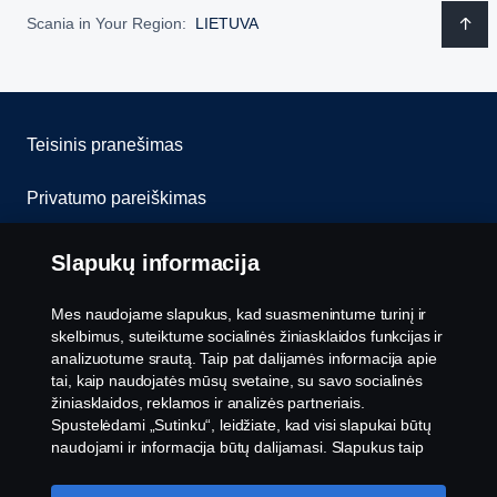
Scania in Your Region:
LIETUVA
Teisinis pranešimas
Privatumo pareiškimas
Slapukai
Slapukų informacija
Susisiekite su mumis
Mes naudojame slapukus, kad suasmenintume turinį ir
skelbimus, suteiktume socialinės žiniasklaidos funkcijas ir
Pranešimų teikimas
analizuotume srautą. Taip pat dalijamės informacija apie
tai, kaip naudojatės mūsų svetaine, su savo socialinės
žiniasklaidos, reklamos ir analizės partneriais.
Slapukų nustatymai
Spustelėdami „Sutinku“, leidžiate, kad visi slapukai būtų
naudojami ir informacija būtų dalijamasi. Slapukus taip
pat galite tvarkyti spustelėję „Slapukų nustatymai“ ir
pasirinkę norimas priimti kategorijas. Norėdami sužinoti