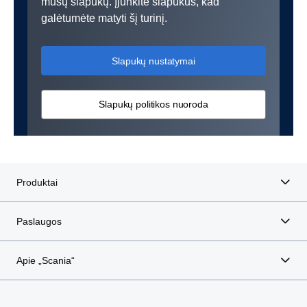
mūsų slapukų. Įjunkite slapukus, kad
galėtumėte matyti šį turinį.
Slapukų nustatymai
Slapukų politikos nuoroda
Produktai
Paslaugos
Apie „Scania“