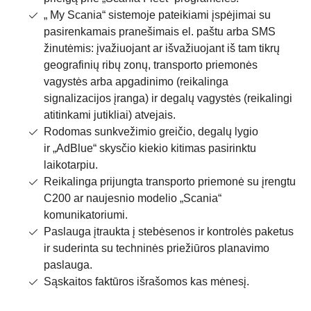
„ My Scania“ sistemoje pateikiami įspėjimai su
pasirenkamais pranešimais el. paštu arba SMS
žinutėmis: įvažiuojant ar išvažiuojant iš tam tikrų
geografinių ribų zonų, transporto priemonės
vagystės arba apgadinimo (reikalinga
signalizacijos įranga) ir degalų vagystės (reikalingi
atitinkami jutikliai) atvejais.
Rodomas sunkvežimio greičio, degalų lygio
ir „AdBlue“ skysčio kiekio kitimas pasirinktu
laikotarpiu.
Reikalinga prijungta transporto priemonė su įrengtu
C200 ar naujesnio modelio „Scania“
komunikatoriumi.
Paslauga įtraukta į stebėsenos ir kontrolės paketus
ir suderinta su techninės priežiūros planavimo
paslauga.
Sąskaitos faktūros išrašomos kas mėnesį.