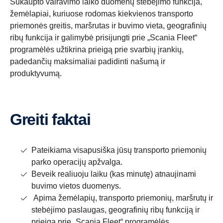
Sukaupto vairavimo laiko duomenų stebėjimo funkcija,
žemėlapiai, kuriuose rodomas kiekvienos transporto
priemonės greitis, maršrutas ir buvimo vieta, geografinių
ribų funkcija ir galimybė prisijungti prie „Scania Fleet“
programėlės užtikrina prieigą prie svarbių įrankių,
padedančių maksimaliai padidinti našumą ir
produktyvumą.
Greiti faktai
Pateikiama visapusiška jūsų transporto priemonių
parko operacijų apžvalga.
Beveik realiuoju laiku (kas minutę) atnaujinami
buvimo vietos duomenys.
Apima žemėlapių, transporto priemonių, maršrutų ir
stebėjimo paslaugas, geografinių ribų funkciją ir
prieigą prie „Scania Fleet“ programėlės.